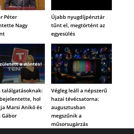
r Péter
Újabb nyugdíjpénztár
ntette Nagy
tűnt el, megtörtént az
nt
egyesülés
 találgatásoknak:
Végleg leáll a népszerű
bejelentette, hol
hazai tévécsatorna:
tja Marsi Anikó és
augusztusban
i Gábor
megszűnik a
műsorsugárzás