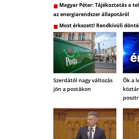
Magyar Péter: Tájékoztatás a telj
az energiarendszer állapotáról
Most érkezett! Rendkívüli dönt
Szerdától nagy változás
Ők a l
jön a postákon
köztár
posztr