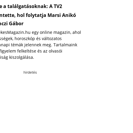
 a találgatásoknak: A TV2
ntette, hol folytatja Marsi Anikó
nczi Gábor
ekesMagazin.hu egy online magazin, ahol
ségek, horoszkóp és változatos
napi témák jelennek meg. Tartalmaink
 figyelem felkeltése és az olvasói
iság kiszolgálása.
hirdetés