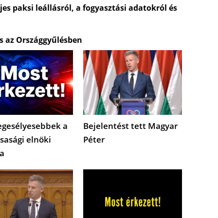
es paksi leállásról, a fogyasztási adatokról és
és az Országgyűlésben
egesélyesebbek a
Bejelentést tett Magyar
sasági elnöki
Péter
a