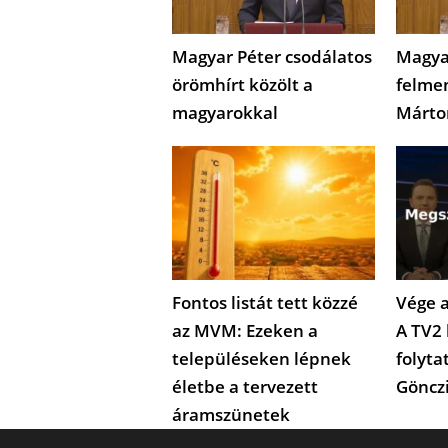
Magyar Péter csodálatos
Magya
örömhírt közölt a
felme
magyarokkal
Márto
Fontos listát tett közzé
Vége a
az MVM: Ezeken a
A TV2 
településeken lépnek
folyta
életbe a tervezett
Göncz
áramszünetek