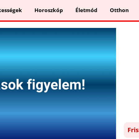
kességek
Horoszkóp
Életmód
Otthon
Fri