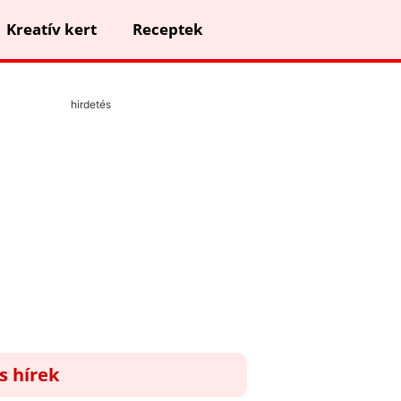
Kreatív kert
Receptek
hirdetés
ss hírek