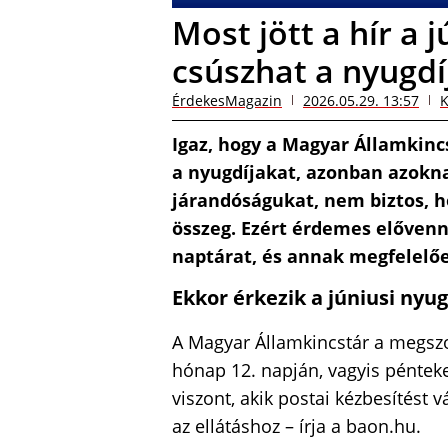
Most jött a hír a j
csúszhat a nyugdíj
ÉrdekesMagazin
2026.05.29. 13:57
K
Igaz, hogy a Magyar Államkincs
a nyugdíjakat, azonban azokna
járandóságukat, nem biztos, 
összeg. Ezért érdemes elővenn
naptárat, és annak megfelelőe
Ekkor érkezik a júniusi nyug
A Magyar Államkincstár a megszok
hónap 12. napján, vagyis pénteke
viszont, akik postai kézbesítést
az ellátáshoz – írja a baon.hu.