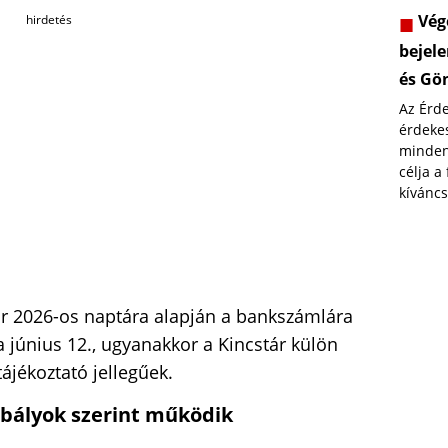
Vége
hirdetés
bejele
és Gö
Az Érd
érdekes
minden
célja a
kíváncs
ár 2026-os naptára alapján a bankszámlára
a június 12., ugyanakkor a Kincstár külön
ájékoztató jellegűek.
abályok szerint működik