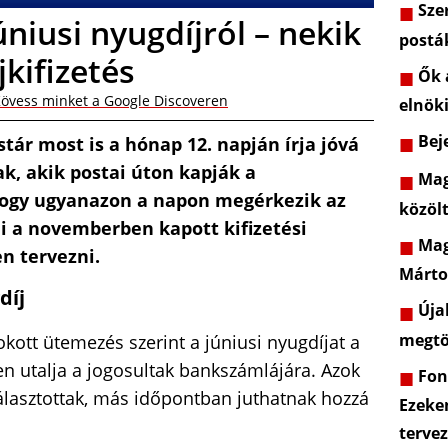
Szer
úniusi nyugdíjról – nekik
postá
kifizetés
Ők a
övess minket a Google Discoveren
elnöki
Beje
tár most is a hónap 12. napján írja jóvá
k, akik postai úton kapják a
Mag
hogy ugyanazon a napon megérkezik az
közöl
i a novemberben kapott kifizetési
Mag
n tervezni.
Márto
díj
Újab
megtö
ott ütemezés szerint a júniusi nyugdíjat a
n utalja a jogosultak bankszámlájára. Azok
Font
 választottak, más időpontban juthatnak hozzá
Ezeke
terve