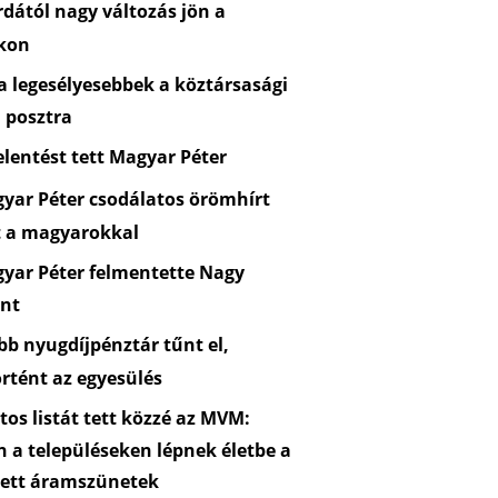
dától nagy változás jön a
kon
 legesélyesebbek a köztársasági
 posztra
lentést tett Magyar Péter
yar Péter csodálatos örömhírt
t a magyarokkal
yar Péter felmentette Nagy
nt
b nyugdíjpénztár tűnt el,
rtént az egyesülés
os listát tett közzé az MVM:
n a településeken lépnek életbe a
zett áramszünetek