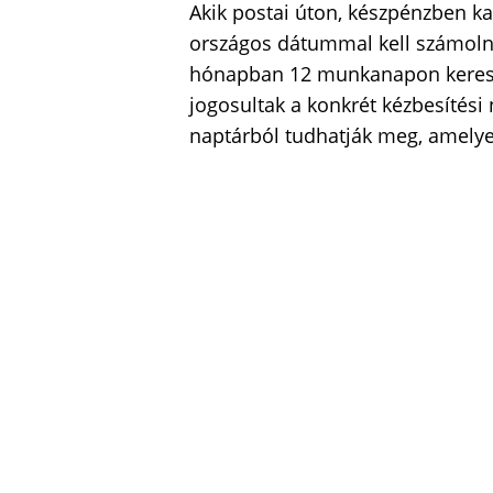
Akik postai úton, készpénzben ka
országos dátummal kell számoln
hónapban 12 munkanapon keresztü
jogosultak a konkrét kézbesítési 
naptárból tudhatják meg, amely