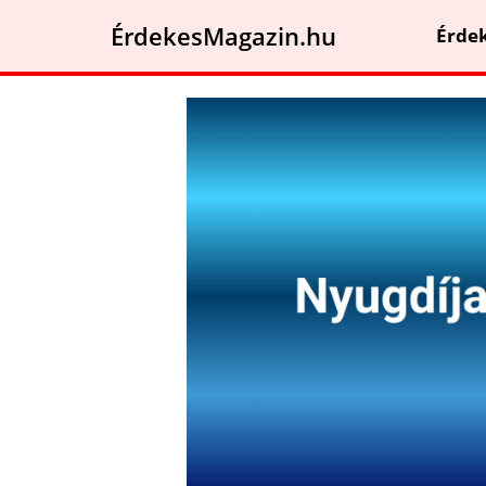
ÉrdekesMagazin.hu
Érde