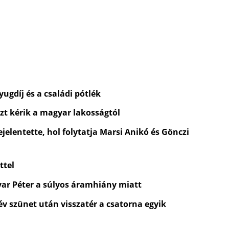
ugdíj és a családi pótlék
zt kérik a magyar lakosságtól
jelentette, hol folytatja Marsi Anikó és Gönczi
ttel
yar Péter a súlyos áramhiány miatt
 év szünet után visszatér a csatorna egyik