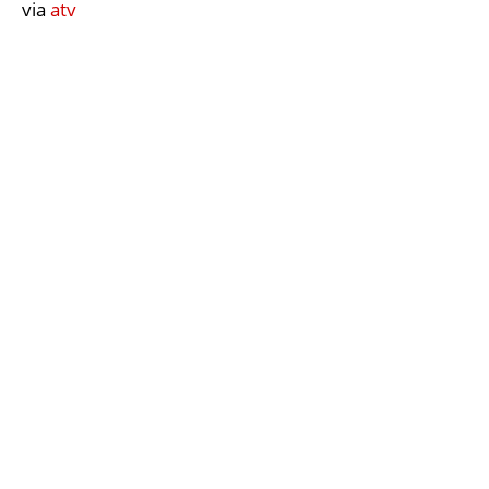
via
atv