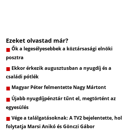
Ezeket olvastad már?
Ők a legesélyesebbek a köztársasági elnöki
posztra
Ekkor érkezik augusztusban a nyugdíj és a
családi pótlék
Magyar Péter felmentette Nagy Mártont
Újabb nyugdíjpénztár tűnt el, megtörtént az
egyesülés
Vége a találgatásoknak: A TV2 bejelentette, hol
folytatja Marsi Anikó és Gönczi Gábor