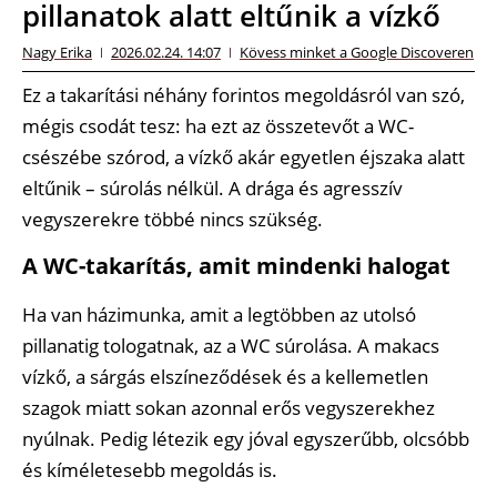
pillanatok alatt eltűnik a vízkő
Nagy Erika
2026.02.24. 14:07
Kövess minket a Google Discoveren
Ez a takarítási néhány forintos megoldásról van szó,
mégis csodát tesz: ha ezt az összetevőt a WC-
csészébe szórod, a vízkő akár egyetlen éjszaka alatt
eltűnik – súrolás nélkül. A drága és agresszív
vegyszerekre többé nincs szükség.
A WC-takarítás, amit mindenki halogat
Ha van házimunka, amit a legtöbben az utolsó
pillanatig tologatnak, az a WC súrolása. A makacs
vízkő, a sárgás elszíneződések és a kellemetlen
szagok miatt sokan azonnal erős vegyszerekhez
nyúlnak. Pedig létezik egy jóval egyszerűbb, olcsóbb
és kíméletesebb megoldás is.