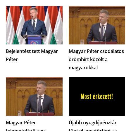
Bejelentést tett Magyar
Magyar Péter csodálatos
Péter
örömhírt közölt a
magyarokkal
Magyar Péter
Újabb nyugdíjpénztár
felmentette Nagy
tűnt el, megtörtént az