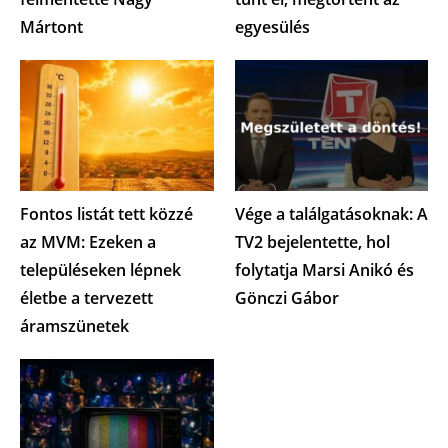
Mártont
egyesülés
Fontos listát tett közzé
Vége a találgatásoknak: A
az MVM: Ezeken a
TV2 bejelentette, hol
településeken lépnek
folytatja Marsi Anikó és
életbe a tervezett
Gönczi Gábor
áramszünetek