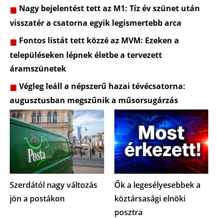
Nagy bejelentést tett az M1: Tíz év szünet után
visszatér a csatorna egyik legismertebb arca
Fontos listát tett közzé az MVM: Ezeken a
településeken lépnek életbe a tervezett
áramszünetek
Végleg leáll a népszerű hazai tévécsatorna:
augusztusban megszűnik a műsorsugárzás
Szerdától nagy változás
Ők a legesélyesebbek a
jön a postákon
köztársasági elnöki
posztra