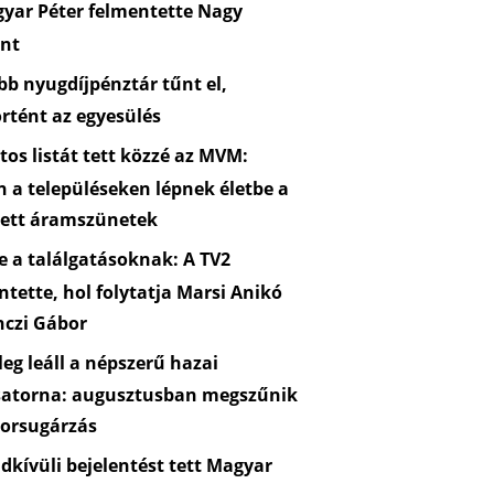
yar Péter felmentette Nagy
nt
b nyugdíjpénztár tűnt el,
rtént az egyesülés
os listát tett közzé az MVM:
n a településeken lépnek életbe a
zett áramszünetek
 a találgatásoknak: A TV2
ntette, hol folytatja Marsi Anikó
nczi Gábor
eg leáll a népszerű hazai
satorna: augusztusban megszűnik
orsugárzás
kívüli bejelentést tett Magyar