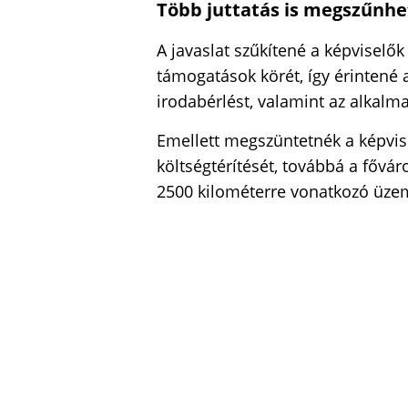
Több juttatás is megszűnhe
A javaslat szűkítené a képviselők
támogatások körét, így érintené a
irodabérlést, valamint az alkalma
Emellett megszüntetnék a képvise
költségtérítését, továbbá a fővár
2500 kilométerre vonatkozó üze