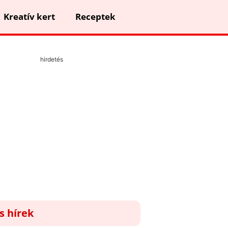
Kreatív kert
Receptek
hirdetés
ss hírek