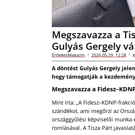
Megszavazza a Tisz
Gulyás Gergely vár
ÉrdekesMagazin
2026.05.29. 12:28
K
A döntést Gulyás Gergely jelen
hogy támogatják a kezdemény
Megszavazza a Fidesz–KDNP 
Mint írta: „A Fidesz–KDNP-frakc
szándékot, ami megőrzi az Orszá
országgyűlési képviselői munka 
romlásával. A Tisza Párt javaslat