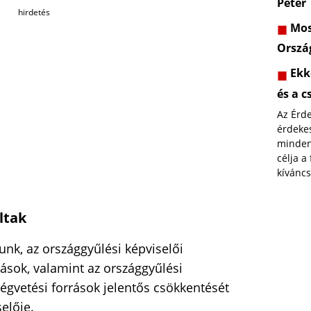
Péter
hirdetés
Most
Orszá
Ekk
és a c
Az Érd
érdekes
minden
célja a
kíváncs
ltak
nk, az országgyűlési képviselői
atások, valamint az országgyűlési
égvetési források jelentős csökkentését
elője.