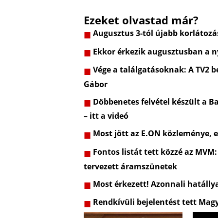
Ezeket olvastad már?
Augusztus 3-tól újabb korlátozá
Ekkor érkezik augusztusban a ny
Vége a találgatásoknak: A TV2 be
Gábor
Döbbenetes felvétel készült a Ba
– itt a videó
Most jött az E.ON közleménye, e
Fontos listát tett közzé az MVM:
tervezett áramszünetek
Most érkezett! Azonnali hatálly
Rendkívüli bejelentést tett Mag