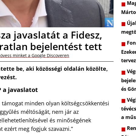
Mag
Márto
Újab
a javaslatát a Fidesz,
megtö
Font
atlan bejelentést tett
Ezeke
övess minket a Google Discoveren
terve
tette be, aki közösségi oldalán közölte,
Vége
ezést.
bejele
és Gö
a javaslatot
Végl
ió támogat minden olyan költségcsökkentési
tévéc
ggyűlés méltóságát, nem jár az
a műs
ellehetetlenítésével és minőségének
Rend
át ezért meg fogjuk szavazni.”