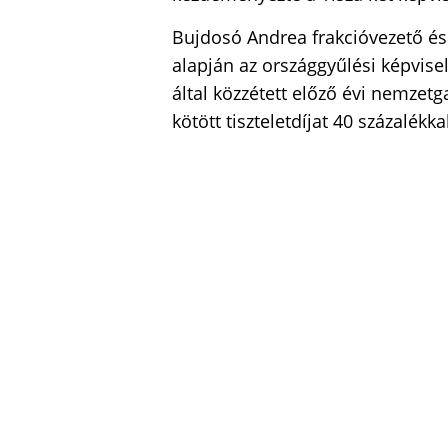
Bujdosó Andrea frakcióvezető és 
alapján az országgyűlési képvisel
által közzétett előző évi nemzetg
kötött tiszteletdíjat 40 százalékk