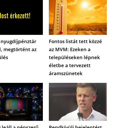
 nyugdíjpénztár
Fontos listát tett közzé
l, megtörtént az
az MVM: Ezeken a
ülés
településeken lépnek
életbe a tervezett
áramszünetek
 leáll a népszerű
Rendkívüli bejelentést