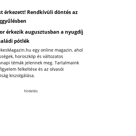
 érkezett! Rendkívüli döntés az
ggyűlésben
or érkezik augusztusban a nyugdíj
saládi pótlék
ekesMagazin.hu egy online magazin, ahol
ségek, horoszkóp és változatos
napi témák jelennek meg. Tartalmaink
 figyelem felkeltése és az olvasói
iság kiszolgálása.
hirdetés