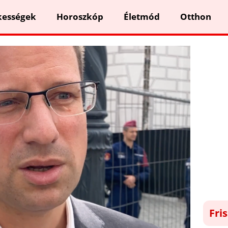
kességek
Horoszkóp
Életmód
Otthon
Fri