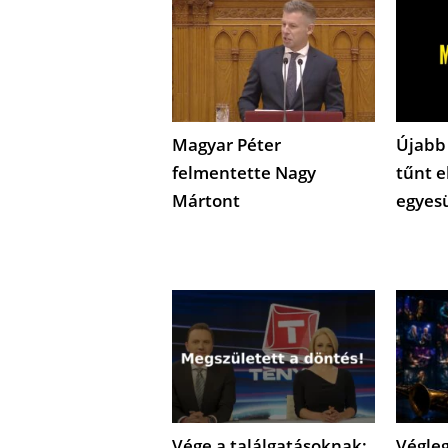
Magyar Péter
Újabb
felmentette Nagy
tűnt e
Mártont
egyes
Vége a találgatásoknak:
Végleg