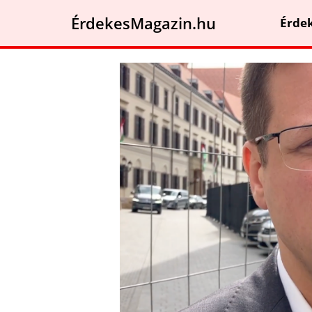
ÉrdekesMagazin.hu
Érde