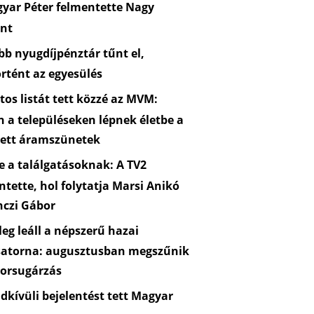
yar Péter felmentette Nagy
nt
b nyugdíjpénztár tűnt el,
rtént az egyesülés
os listát tett közzé az MVM:
n a településeken lépnek életbe a
zett áramszünetek
 a találgatásoknak: A TV2
ntette, hol folytatja Marsi Anikó
nczi Gábor
eg leáll a népszerű hazai
satorna: augusztusban megszűnik
orsugárzás
kívüli bejelentést tett Magyar