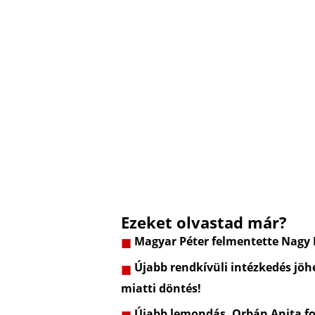
Ezeket olvastad már?
Magyar Péter felmentette Nagy
Újabb rendkívüli intézkedés jöhe
miatti döntés!
Újabb lemondás, Orbán Anita fo