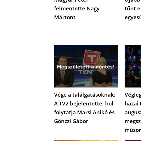
felmentette Nagy
tűnt e
Mártont
egyes
Vége a találgatásoknak:
Végleg
A TV2 bejelentette, hol
hazai 
folytatja Marsi Anikó és
augus
Gönczi Gábor
megsz
műsor