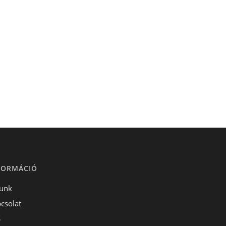
FORMÁCIÓ
unk
csolat
S