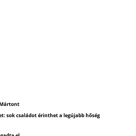
 Mártont
t: sok családot érinthet a legújabb hőség
gadta el