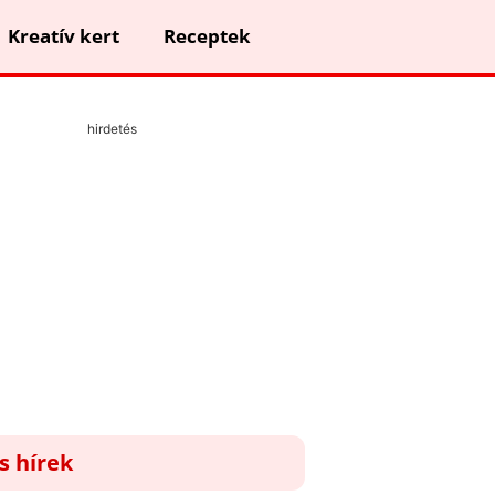
Kreatív kert
Receptek
hirdetés
ss hírek