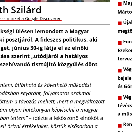
Mag
h Szilárd
Márto
ess minket a Google Discoveren
Újab
ökségi ülésen lemondott a Magyar
megtö
 posztjáról. A fideszes politikus, aki
Font
et, június 30-ig látja el az elnöki
Ezeke
ása szerint „utódjáról a hatályos
terve
szehívandó tisztújító közgyűlés dönt
Vége
bejele
emteni, átlátható és követhető működést
és Gö
kodásban egyaránt, folyamatos szakmai
Végl
öttem a távozás mellett, mert a megváltozott
tévéc
ám olyan hatékonyan képviselni a magyar
a műs
bban tettem”
– idézte a leköszönő elnököt a
Rend
ell őrizni értékeinket, köztük elsősorban a