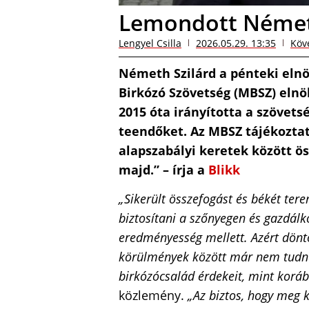
Lemondott Német
Lengyel Csilla
2026.05.29. 13:35
Köv
Németh Szilárd a pénteki eln
Birkózó Szövetség (MBSZ) elnöki
2015 óta irányította a szövetség
teendőket. Az MBSZ tájékoztat
alapszabályi keretek között ös
majd.” – írja a
Blikk
„Sikerült összefogást és békét ter
biztosítani a szőnyegen és gazdál
eredményesség mellett. Azért dönt
körülmények között már nem tudn
birkózócsalád érdekeit, mint korá
közlemény.
„Az biztos, hogy meg k