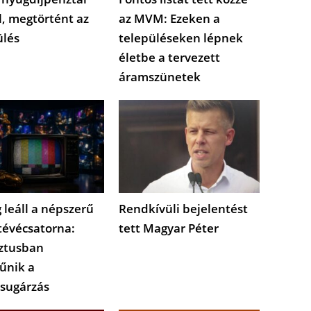
l, megtörtént az
az MVM: Ezeken a
ülés
településeken lépnek
életbe a tervezett
áramszünetek
 leáll a népszerű
Rendkívüli bejelentést
tévécsatorna:
tett Magyar Péter
ztusban
űnik a
sugárzás