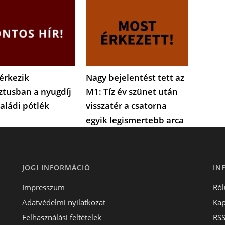
érkezik
Nagy bejelentést tett az
ztusban a nyugdíj
M1: Tíz év szünet után
saládi pótlék
visszatér a csatorna
egyik legismertebb arca
JOGI INFORMÁCIÓ
IN
Impresszum
Ról
Adatvédelmi nyilatkozat
Kap
Felhasználási feltételek
RS