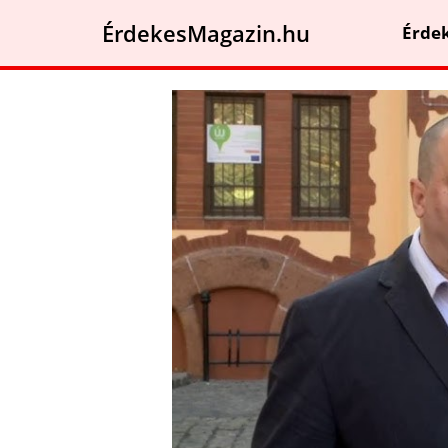
ÉrdekesMagazin.hu
Érde