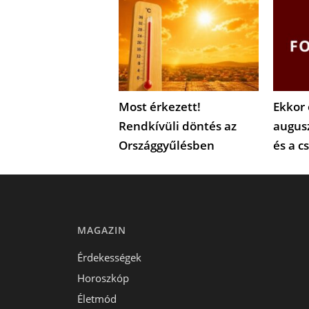
Most érkezett!
Ekkor 
Rendkívüli döntés az
augus
Országgyűlésben
és a c
MAGAZIN
Érdekességek
Horoszkóp
Életmód