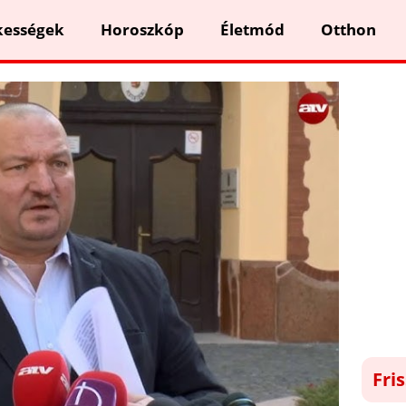
kességek
Horoszkóp
Életmód
Otthon
Fri