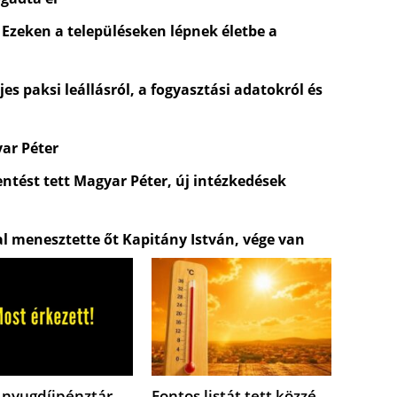
 Ezeken a településeken lépnek életbe a
es paksi leállásról, a fogyasztási adatokról és
yar Péter
entést tett Magyar Péter, új intézkedések
al menesztette őt Kapitány István, vége van
 nyugdíjpénztár
Fontos listát tett közzé