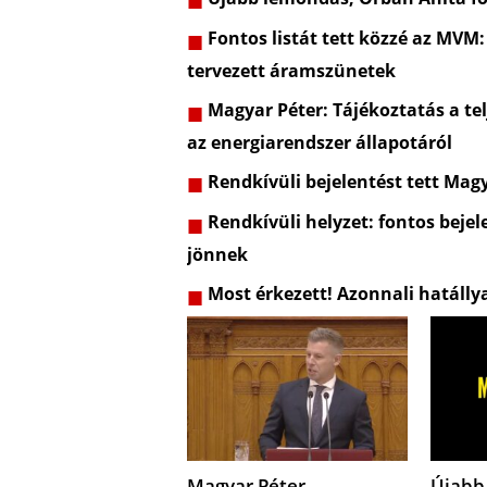
Fontos listát tett közzé az MVM:
tervezett áramszünetek
Magyar Péter: Tájékoztatás a telj
az energiarendszer állapotáról
Rendkívüli bejelentést tett Mag
Rendkívüli helyzet: fontos bejel
jönnek
Most érkezett! Azonnali hatálly
Magyar Péter
Újabb