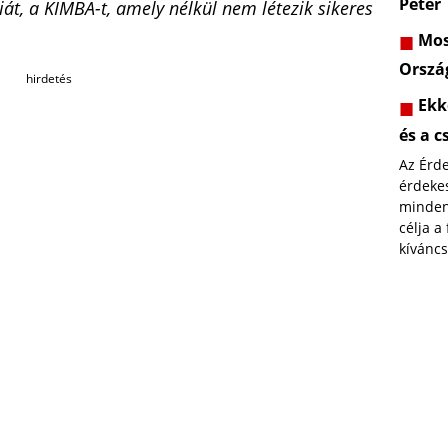
Péter
t, a KIMBA-t, amely nélkül nem létezik sikeres
Most
Orszá
hirdetés
Ekk
és a c
Az Érd
érdekes
minden
célja a
kíváncs