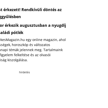
 érkezett! Rendkívüli döntés az
ggyűlésben
or érkezik augusztusban a nyugdíj
saládi pótlék
ekesMagazin.hu egy online magazin, ahol
ségek, horoszkóp és változatos
napi témák jelennek meg. Tartalmaink
 figyelem felkeltése és az olvasói
iság kiszolgálása.
hirdetés