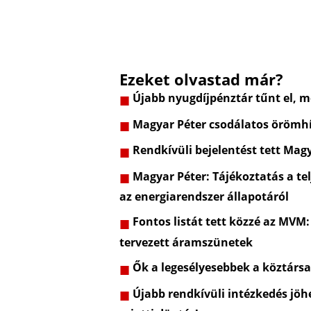
Ezeket olvastad már?
Újabb nyugdíjpénztár tűnt el, m
Magyar Péter csodálatos örömhí
Rendkívüli bejelentést tett Mag
Magyar Péter: Tájékoztatás a telj
az energiarendszer állapotáról
Fontos listát tett közzé az MVM:
tervezett áramszünetek
Ők a legesélyesebbek a köztársa
Újabb rendkívüli intézkedés jöhe