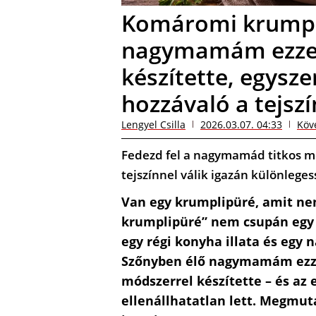
Komáromi krumpl
nagymamám ezzel
készítette, egysze
hozzávaló a tejszí
Lengyel Csilla
2026.03.07. 04:33
Köv
Fedezd fel a nagymamád titkos mó
tejszínnel válik igazán különleges
Van egy krumplipüré, amit ne
krumplipüré” nem csupán egy 
egy régi konyha illata és egy 
Szőnyben élő nagymamám ezzel
módszerrel készítette – és az
ellenállhatatlan lett. Megmuta