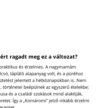
rt ragadt meg ez a változat?
e praktikus és érzelmes. A nagymamám
csó, tápláló alapanyag volt, és a püréhoz
eztetést jelentett a hétköznapokban is. Nem
i, történetei beépülnek az egyszerű ételekbe;
pusa és a családi szokások mind alakítják,
öretet. Így a „Komáromi” jelző inkább érzelmi
receptet.