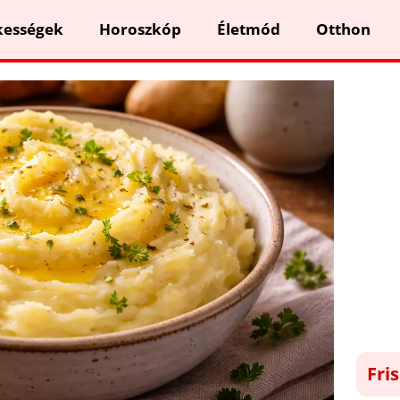
kességek
Horoszkóp
Életmód
Otthon
Fri