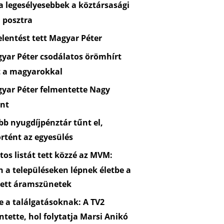
 legesélyesebbek a köztársasági
 posztra
lentést tett Magyar Péter
yar Péter csodálatos örömhírt
t a magyarokkal
yar Péter felmentette Nagy
nt
b nyugdíjpénztár tűnt el,
rtént az egyesülés
os listát tett közzé az MVM:
n a településeken lépnek életbe a
zett áramszünetek
 a találgatásoknak: A TV2
ntette, hol folytatja Marsi Anikó