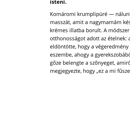
isteni.
Komáromi krumplipüré — nálunk 
masszát, amit a nagymamám készí
krémes illatba borult. A módsze
otthonosságot adott az ételnek: a
eldöntötte, hogy a végeredmény 
eszembe, ahogy a gyerekszobából
gőze belengte a szőnyeget, ami
megjegyezte, hogy „ez a mi fűsze