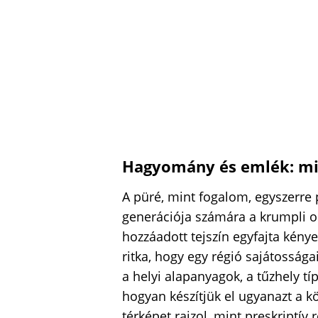
Hagyomány és emlék: mié
A püré, mint fogalom, egyszerr
generációja számára a krumpli ol
hozzáadott tejszín egyfajta kény
ritka, hogy egy régió sajátossága
a helyi alapanyagok, a tűzhely tí
hogyan készítjük el ugyanazt a k
térképet rajzol, mint preskriptív 