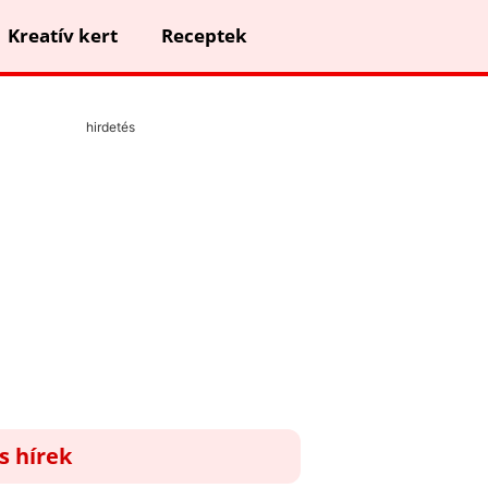
Kreatív kert
Receptek
hirdetés
ss hírek