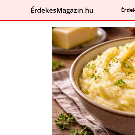
ÉrdekesMagazin.hu
Érde