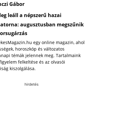
nczi Gábor
eg leáll a népszerű hazai
satorna: augusztusban megszűnik
orsugárzás
ekesMagazin.hu egy online magazin, ahol
ségek, horoszkóp és változatos
napi témák jelennek meg. Tartalmaink
 figyelem felkeltése és az olvasói
iság kiszolgálása.
hirdetés