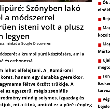
Ők a
ipüré: Szőnyben lakó
elnöki
 a módszerrel
Beje
rűen isteni volt a plusz
Mag
n legyen
közöl
ess minket a Google Discoveren
Mag
Márto
dszerét a krumplipüré készítésére, ami a
Újab
sé és otthonossá.
megtö
m lehet elfelejteni. A „Komáromi
Font
köret, hanem egy darabka gyerekkor,
Ezeke
nagymama féltve őrzött trükkje. A
terve
 az egyszerű, mégis zseniális
 eredmény mindig selymes, ízgazdag és
Vége
tjuk, mi a titok, amitől ez a püré tényleg
bejele