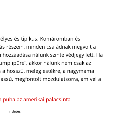
mélyes és tipikus. Komáromban és
ás részein, minden családnak megvolt a
ín hozzáadása nálunk szinte védjegy lett. Ha
umplipüré”, akkor nálunk nem csak az
m a hosszú, meleg estékre, a nagymama
 lassú, megfontolt mozdulatsorra, amivel a
án puha az amerikai palacsinta
hirdetés