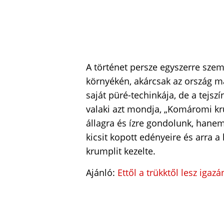
A történet persze egyszerre sze
környékén, akárcsak az ország m
saját püré-techinkája, de a tejsz
valaki azt mondja, „Komáromi kr
állagra és ízre gondolunk, hane
kicsit kopott edényeire és arra a
krumplit kezelte.
Ajánló:
Ettől a trükktől lesz igaz