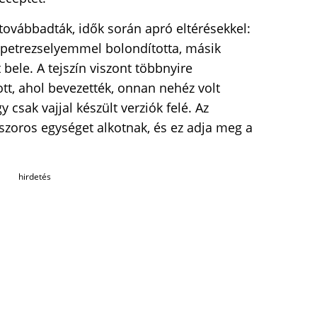
 továbbadták, idők során apró eltérésekkel:
ki petrezselyemmel bolondította, másik
 bele. A tejszín viszont többnyire
t, ahol bevezették, onnan nehéz volt
y csak vajjal készült verziók felé. Az
szoros egységet alkotnak, és ez adja meg a
hirdetés