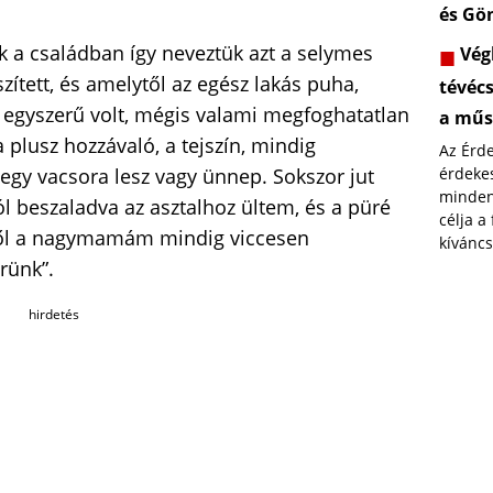
és Gö
a családban így neveztük azt a selymes
Végl
tett, és amelytől az egész lakás puha,
tévéc
r egyszerű volt, mégis valami megfoghatatlan
a műs
 plusz hozzávaló, a tejszín, mindig
Az Érd
érdekes
egy vacsora lesz vagy ünnep. Sokszor jut
minden
 beszaladva az asztalhoz ültem, és a püré
célja a
ről a nagymamám mindig viccesen
kíváncs
rünk”.
hirdetés