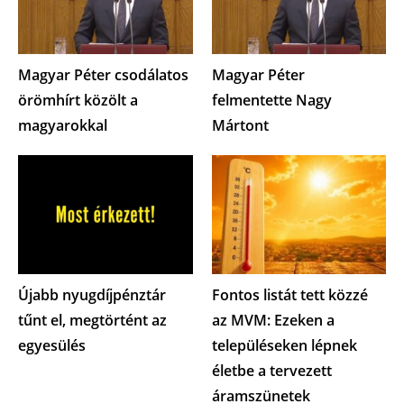
Magyar Péter csodálatos
Magyar Péter
örömhírt közölt a
felmentette Nagy
magyarokkal
Mártont
Újabb nyugdíjpénztár
Fontos listát tett közzé
tűnt el, megtörtént az
az MVM: Ezeken a
egyesülés
településeken lépnek
életbe a tervezett
áramszünetek