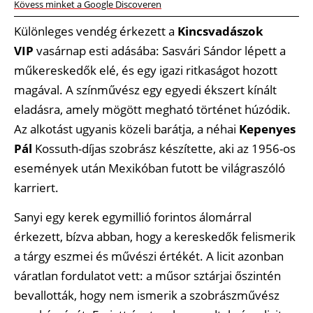
Kövess minket a Google Discoveren
Különleges vendég érkezett a
Kincsvadászok
VIP
vasárnap esti adásába: Sasvári Sándor lépett a
műkereskedők elé, és egy igazi ritkaságot hozott
magával. A színművész egy egyedi ékszert kínált
eladásra, amely mögött megható történet húzódik.
Az alkotást ugyanis közeli barátja, a néhai
Kepenyes
Pál
Kossuth-díjas szobrász készítette, aki az 1956-os
események után Mexikóban futott be világraszóló
karriert.
Sanyi egy kerek egymillió forintos álomárral
érkezett, bízva abban, hogy a kereskedők felismerik
a tárgy eszmei és művészi értékét. A licit azonban
váratlan fordulatot vett: a műsor sztárjai őszintén
bevallották, hogy nem ismerik a szobrászművész