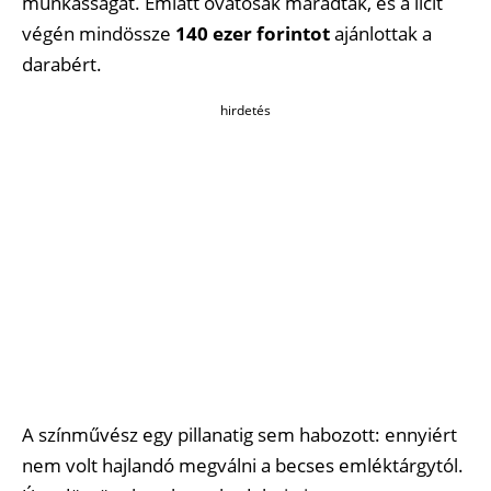
munkásságát. Emiatt óvatosak maradtak, és a licit
végén mindössze
140 ezer forintot
ajánlottak a
darabért.
hirdetés
A színművész egy pillanatig sem habozott: ennyiért
nem volt hajlandó megválni a becses emléktárgytól.