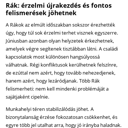
Rák: érzelmi újrakezdés és fontos
felismerések jöhetnek
A Rákok az elmúlt időszakban sokszor érezhették
úgy, hogy túl sok érzelmi terhet visznek egyszerre.
Júniusban azonban olyan helyzetek érkezhetnek,
amelyek végre segítenek tisztábban látni. A családi
kapcsolatok most különösen hangsúlyossá
válhatnak. Régi konfliktusok kerülhetnek felszínre,
de ezúttal nem azért, hogy tovább nehezedjenek,
hanem azért, hogy lezáródjanak. Több Rák
felismerheti: nem kell mindenki problémáját a
sajátjaként cipelnie.
Munkahelyi téren stabilizálódás jöhet. A
bizonytalanság érzése fokozatosan csökkenhet, és
egyre több jel utalhat arra, hogy jó irányba haladnak.