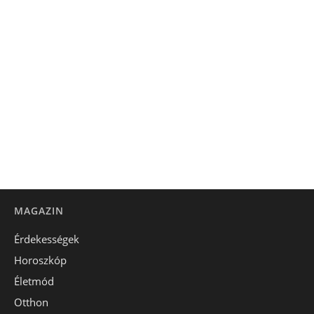
MAGAZIN
Érdekességek
Horoszkóp
Életmód
Otthon