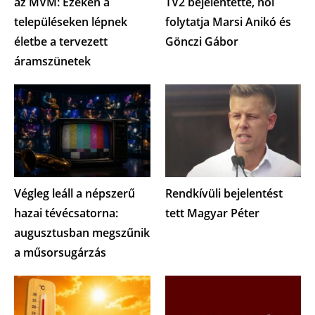
az MVM: Ezeken a
TV2 bejelentette, hol
településeken lépnek
folytatja Marsi Anikó és
életbe a tervezett
Gönczi Gábor
áramszünetek
Végleg leáll a népszerű
Rendkívüli bejelentést
hazai tévécsatorna:
tett Magyar Péter
augusztusban megszűnik
a műsorsugárzás