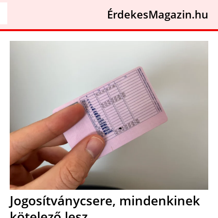
ÉrdekesMagazin.hu
Jogosítványcsere, mindenkinek
kötelező lesz