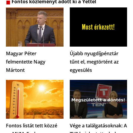
Fontos közleményt adott ki a Yettel
Magyar Péter
Újabb nyugdíjpénztár
felmentette Nagy
tűnt el, megtörtént az
Mártont
egyesülés
Fontos listát tett közzé
Vége a találgatásoknak: A