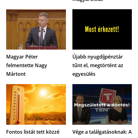
Magyar Péter
Újabb nyugdíjpénztár
felmentette Nagy
tűnt el, megtörtént az
Mártont
egyesülés
Fontos listát tett közzé
Vége a találgatásoknak: A