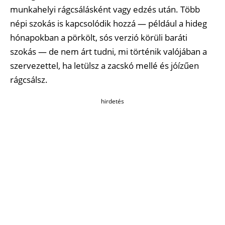
munkahelyi rágcsálásként vagy edzés után. Több
népi szokás is kapcsolódik hozzá — például a hideg
hónapokban a pörkölt, sós verzió körüli baráti
szokás — de nem árt tudni, mi történik valójában a
szervezettel, ha letülsz a zacskó mellé és jóízűen
rágcsálsz.
hirdetés