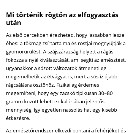
Mi történik rögtön az elfogyasztás
után
Az első percekben érezheted, hogy lassabban leszel
éhes: a tökmag zsírtartalma és rostjai megnyújtják a
gyomorürülést. A szájszárazság helyett a rágás
fokozza a nyál kiválasztását, ami segíti az emésztést,
ugyanakkor a sózott változatok átmenetileg
megemelhetik az étvágyat is, mert a sós íz újabb
rágcsálásra ösztönöz. Fizikailag érdemes
megemlíteni, hogy egy zacskó tipikusan 30–80
gramm között lehet: ez kalóriában jelentős
mennyiség, így egyetlen nassolás hat egy kisebb
étkezésre.
Az emésztőrendszer elkezdi bontani a fehérjéket és