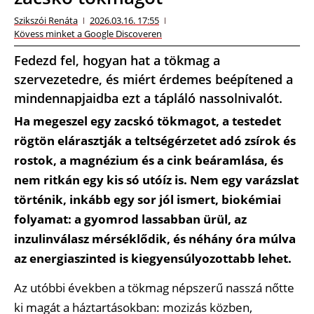
Szikszói Renáta
2026.03.16. 17:55
Kövess minket a Google Discoveren
Fedezd fel, hogyan hat a tökmag a
szervezetedre, és miért érdemes beépítened a
mindennapjaidba ezt a tápláló nassolnivalót.
Ha megeszel egy zacskó tökmagot, a testedet
rögtön elárasztják a teltségérzetet adó zsírok és
rostok, a magnézium és a cink beáramlása, és
nem ritkán egy kis só utóíz is. Nem egy varázslat
történik, inkább egy sor jól ismert, biokémiai
folyamat: a gyomrod lassabban ürül, az
inzulinválasz mérséklődik, és néhány óra múlva
az energiaszinted is kiegyensúlyozottabb lehet.
Az utóbbi években a tökmag népszerű nasszá nőtte
ki magát a háztartásokban: mozizás közben,