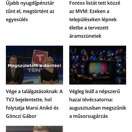
Újabb nyugdíjpénztár
Fontos listát tett közzé
tűnt el, megtörtént az
az MVM: Ezeken a
egyesülés
településeken lépnek
életbe a tervezett
áramszünetek
Vége a találgatásoknak: A
Végleg leáll a népszerű
TV2 bejelentette, hol
hazai tévécsatorna:
folytatja Marsi Anikó és
augusztusban megszűnik
Gönczi Gábor
a műsorsugárzás