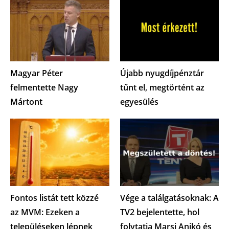
Magyar Péter
Újabb nyugdíjpénztár
felmentette Nagy
tűnt el, megtörtént az
Mártont
egyesülés
Fontos listát tett közzé
Vége a találgatásoknak: A
az MVM: Ezeken a
TV2 bejelentette, hol
településeken lépnek
folytatja Marsi Anikó és