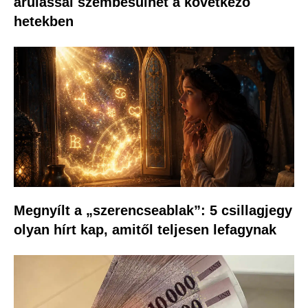
árulással szembesülhet a következő
hetekben
Megnyílt a „szerencseablak”: 5 csillagjegy
olyan hírt kap, amitől teljesen lefagynak