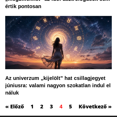
értik pontosan
Az univerzum „kijelölt” hat csillagjegyet
júniusra: valami nagyon szokatlan indul el
náluk
« Előző
1
2
3
5
Következő »
4