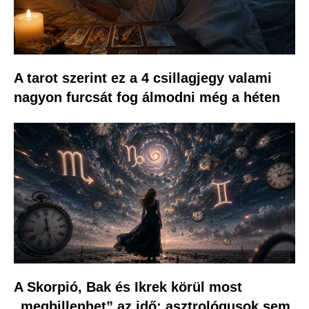
A tarot szerint ez a 4 csillagjegy valami
nagyon furcsát fog álmodni még a héten
A Skorpió, Bak és Ikrek körül most
„megbillenhet” az idő: asztrológusok sem