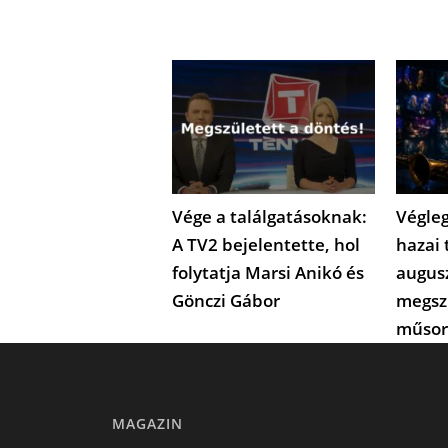
Vége a találgatásoknak:
Végleg
A TV2 bejelentette, hol
hazai 
folytatja Marsi Anikó és
augus
Gönczi Gábor
megsz
műsor
MAGAZIN