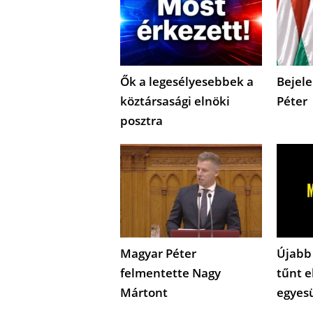
Ők a legesélyesebbek a
Bejele
köztársasági elnöki
Péter
posztra
Magyar Péter
Újabb
felmentette Nagy
tűnt e
Mártont
egyes