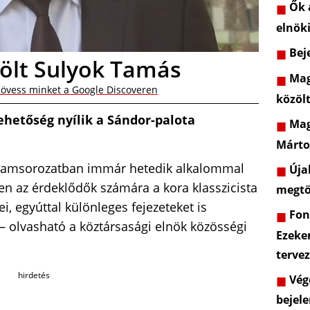
Ők a
elnöki
Beje
zölt Sulyok Tamás
Mag
övess minket a Google Discoveren
közöl
ehetőség nyílik a Sándor-palota
Mag
Márto
gramsorozatban immár hetedik alkalommal
Újab
ben az érdeklődők számára a kora klasszicista
megtö
i, egyúttal különleges fejezeteket is
Font
 – olvasható a köztársasági elnök közösségi
Ezeke
terve
hirdetés
Vége
bejele