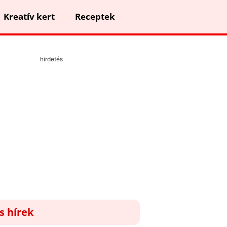
Kreatív kert
Receptek
hirdetés
ss hírek