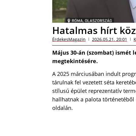
Hatalmas hírt kö
ÉrdekesMagazin
2026.05.21. 20:01
K
Május 30-án (szombat) ismét l
megtekintésére.
A 2025 márciusában indult pro
tárulnak fel vezetett séta kereté
stílusú épület reprezentatív terme
hallhatnak a palota történetéből
oldalán.