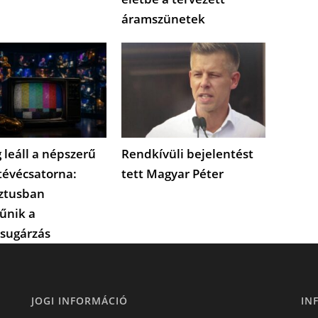
áramszünetek
 leáll a népszerű
Rendkívüli bejelentést
tévécsatorna:
tett Magyar Péter
ztusban
űnik a
sugárzás
JOGI INFORMÁCIÓ
IN