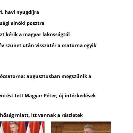
4. havi nyugdíjra
sági elnöki posztra
zt kérik a magyar lakosságtól
 év szünet után visszatér a csatorna egyik
évécsatorna: augusztusban megszűnik a
entést tett Magyar Péter, új intézkedések
 hőség miatt, itt vannak a részletek