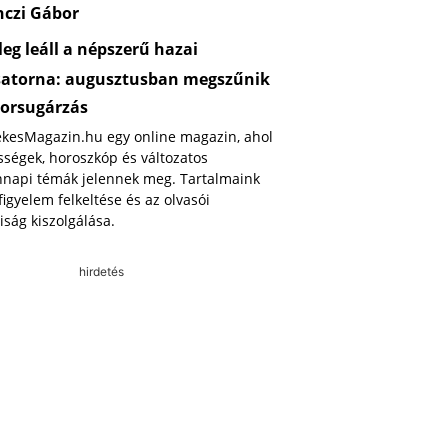
nczi Gábor
eg leáll a népszerű hazai
satorna: augusztusban megszűnik
orsugárzás
ekesMagazin.hu egy online magazin, ahol
ségek, horoszkóp és változatos
napi témák jelennek meg. Tartalmaink
 figyelem felkeltése és az olvasói
iság kiszolgálása.
hirdetés