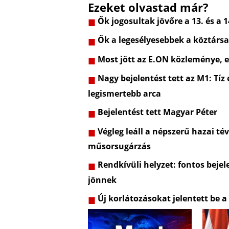
Ezeket olvastad már?
Ők jogosultak jövőre a 13. és a 1
Ők a legesélyesebbek a köztársa
Most jött az E.ON közleménye, e
Nagy bejelentést tett az M1: Tíz
legismertebb arca
Bejelentést tett Magyar Péter
Végleg leáll a népszerű hazai t
műsorsugárzás
Rendkívüli helyzet: fontos bejel
jönnek
Új korlátozásokat jelentett be a