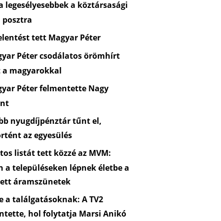
 legesélyesebbek a köztársasági
 posztra
lentést tett Magyar Péter
yar Péter csodálatos örömhírt
t a magyarokkal
yar Péter felmentette Nagy
nt
b nyugdíjpénztár tűnt el,
rtént az egyesülés
os listát tett közzé az MVM:
n a településeken lépnek életbe a
zett áramszünetek
 a találgatásoknak: A TV2
ntette, hol folytatja Marsi Anikó