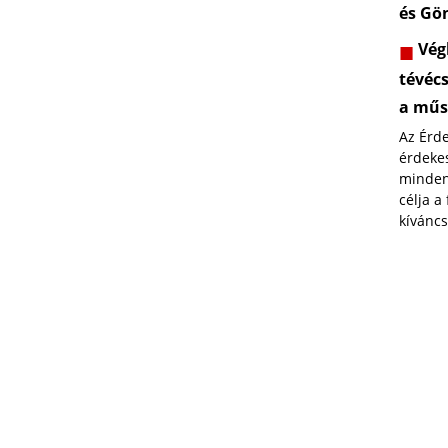
és Gö
Végl
tévéc
a műs
Az Érd
érdekes
minden
célja a
kíváncs