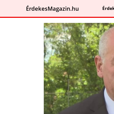
ÉrdekesMagazin.hu
Érde