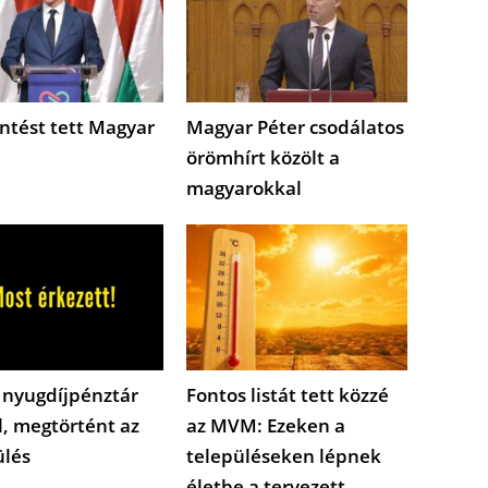
ntést tett Magyar
Magyar Péter csodálatos
örömhírt közölt a
magyarokkal
 nyugdíjpénztár
Fontos listát tett közzé
l, megtörtént az
az MVM: Ezeken a
ülés
településeken lépnek
életbe a tervezett