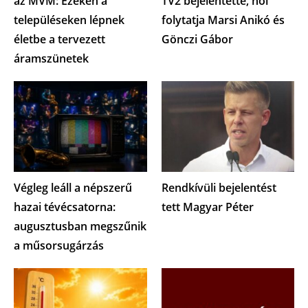
az MVM: Ezeken a
TV2 bejelentette, hol
településeken lépnek
folytatja Marsi Anikó és
életbe a tervezett
Gönczi Gábor
áramszünetek
Végleg leáll a népszerű
Rendkívüli bejelentést
hazai tévécsatorna:
tett Magyar Péter
augusztusban megszűnik
a műsorsugárzás