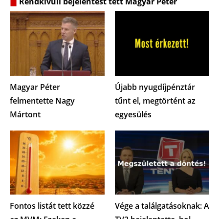
Rendkívüli bejelentést tett Magyar Péter
Magyar Péter
Újabb nyugdíjpénztár
felmentette Nagy
tűnt el, megtörtént az
Mártont
egyesülés
Fontos listát tett közzé
Vége a találgatásoknak: A