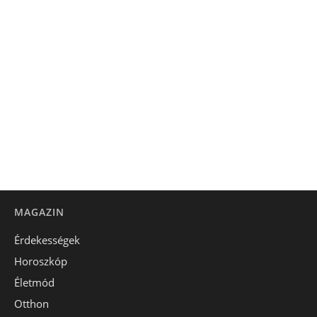
MAGAZIN
Érdekességek
Horoszkóp
Életmód
Otthon