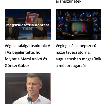
áramszünetek
Vége a találgatásoknak: A
Végleg leáll a népszerű
TV2 bejelentette, hol
hazai tévécsatorna:
folytatja Marsi Anikó és
augusztusban megszűnik
Gönczi Gábor
a műsorsugárzás