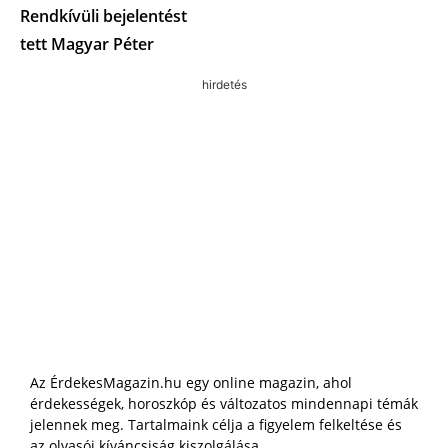
Rendkívüli bejelentést
tett Magyar Péter
hirdetés
Az ÉrdekesMagazin.hu egy online magazin, ahol
érdekességek, horoszkóp és változatos mindennapi témák
jelennek meg. Tartalmaink célja a figyelem felkeltése és
az olvasói kíváncsiság kiszolgálása.