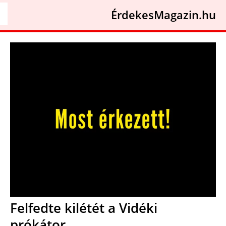
ÉrdekesMagazin.hu
Felfedte kilétét a Vidéki
prókátor