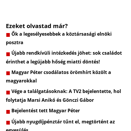
Ezeket olvastad már?
Ők a legesélyesebbek a köztársasági elnöki
posztra
Újabb rendkívüli intézkedés jöhet: sok családot
érinthet a legújabb hőség miatti döntés!
Magyar Péter csodálatos örömhírt közölt a
magyarokkal
Vége a találgatásoknak: A TV2 bejelentette, hol
folytatja Marsi Anikó és Gönczi Gábor
Bejelentést tett Magyar Péter
Újabb nyugdíjpénztár tűnt el, megtörtént az
egyesülés