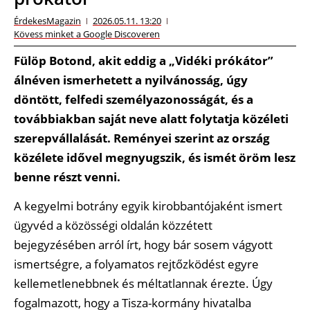
ÉrdekesMagazin
2026.05.11. 13:20
Kövess minket a Google Discoveren
Fülöp Botond, akit eddig a „Vidéki prókátor”
álnéven ismerhetett a nyilvánosság, úgy
döntött, felfedi személyazonosságát, és a
továbbiakban saját neve alatt folytatja közéleti
szerepvállalását. Reményei szerint az ország
közélete idővel megnyugszik, és ismét öröm lesz
benne részt venni.
A kegyelmi botrány egyik kirobbantójaként ismert
ügyvéd a közösségi oldalán közzétett
bejegyzésében arról írt, hogy bár sosem vágyott
ismertségre, a folyamatos rejtőzködést egyre
kellemetlenebbnek és méltatlannak érezte. Úgy
fogalmazott, hogy a Tisza-kormány hivatalba