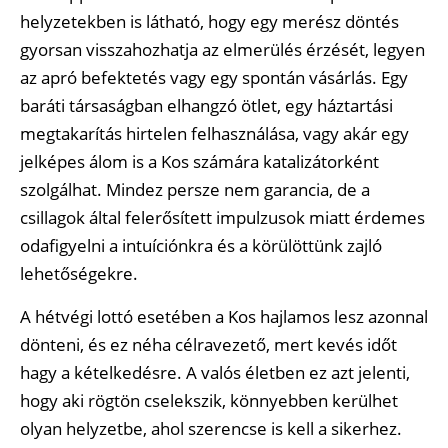
helyzetekben is látható, hogy egy merész döntés
gyorsan visszahozhatja az elmerülés érzését, legyen
az apró befektetés vagy egy spontán vásárlás. Egy
baráti társaságban elhangzó ötlet, egy háztartási
megtakarítás hirtelen felhasználása, vagy akár egy
jelképes álom is a Kos számára katalizátorként
szolgálhat. Mindez persze nem garancia, de a
csillagok által felerősített impulzusok miatt érdemes
odafigyelni a intuíciónkra és a körülöttünk zajló
lehetőségekre.
A hétvégi lottó esetében a Kos hajlamos lesz azonnal
dönteni, és ez néha célravezető, mert kevés időt
hagy a kételkedésre. A valós életben ez azt jelenti,
hogy aki rögtön cselekszik, könnyebben kerülhet
olyan helyzetbe, ahol szerencse is kell a sikerhez.