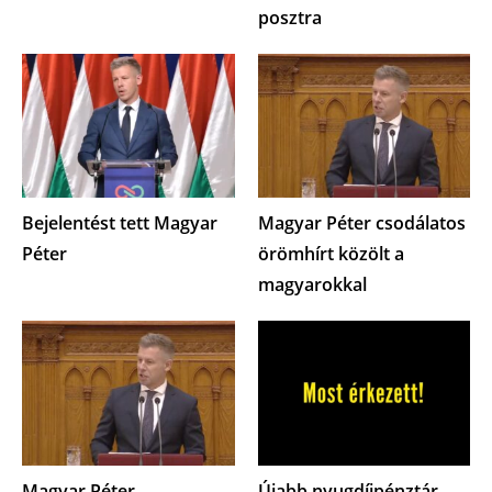
posztra
Bejelentést tett Magyar
Magyar Péter csodálatos
Péter
örömhírt közölt a
magyarokkal
Magyar Péter
Újabb nyugdíjpénztár