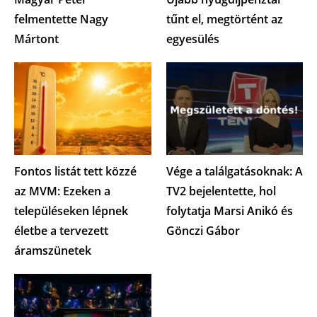
felmentette Nagy
tűnt el, megtörtént az
Mártont
egyesülés
Fontos listát tett közzé
Vége a találgatásoknak: A
az MVM: Ezeken a
TV2 bejelentette, hol
településeken lépnek
folytatja Marsi Anikó és
életbe a tervezett
Gönczi Gábor
áramszünetek