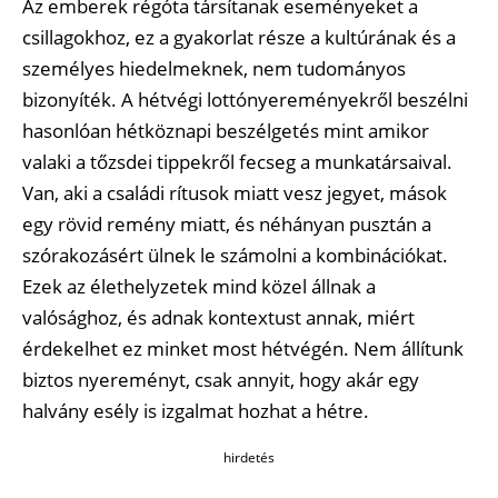
Az emberek régóta társítanak eseményeket a
csillagokhoz, ez a gyakorlat része a kultúrának és a
személyes hiedelmeknek, nem tudományos
bizonyíték. A hétvégi lottónyereményekről beszélni
hasonlóan hétköznapi beszélgetés mint amikor
valaki a tőzsdei tippekről fecseg a munkatársaival.
Van, aki a családi rítusok miatt vesz jegyet, mások
egy rövid remény miatt, és néhányan pusztán a
szórakozásért ülnek le számolni a kombinációkat.
Ezek az élethelyzetek mind közel állnak a
valósághoz, és adnak kontextust annak, miért
érdekelhet ez minket most hétvégén. Nem állítunk
biztos nyereményt, csak annyit, hogy akár egy
halvány esély is izgalmat hozhat a hétre.
hirdetés