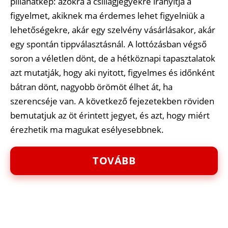
pillanatkép: azokra a csillagjegyekre irányítja a
figyelmet, akiknek ma érdemes lehet figyelniük a
lehetőségekre, akár egy szelvény vásárlásakor, akár
egy spontán tippválasztásnál. A lottózásban végső
soron a véletlen dönt, de a hétköznapi tapasztalatok
azt mutatják, hogy aki nyitott, figyelmes és időnként
bátran dönt, nagyobb örömöt élhet át, ha
szerencséje van. A következő fejezetekben röviden
bemutatjuk az öt érintett jegyet, és azt, hogy miért
érezhetik ma magukat esélyesebbnek.
TOVÁBB