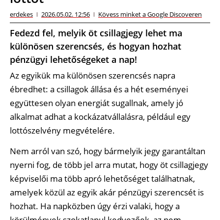
erdekes
2026.05.02. 12:56
Kövess minket a Google Discoveren
Fedezd fel, melyik öt csillagjegy lehet ma
különösen szerencsés, és hogyan hozhat
pénzügyi lehetőségeket a nap!
Az egyikük ma különösen szerencsés napra
ébredhet: a csillagok állása és a hét eseményei
együttesen olyan energiát sugallnak, amely jó
alkalmat adhat a kockázatvállalásra, például egy
lottószelvény megvételére.
Nem arról van szó, hogy bármelyik jegy garantáltan
nyerni fog, de több jel arra mutat, hogy öt csillagjegy
képviselői ma több apró lehetőséget találhatnak,
amelyek közül az egyik akár pénzügyi szerencsét is
hozhat. Ha napközben úgy érzi valaki, hogy a
körülmények szokatlanul kedvezőek, az nem