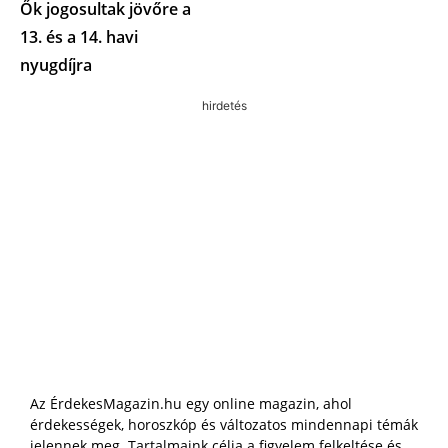
Ők jogosultak jövőre a
13. és a 14. havi
nyugdíjra
hirdetés
Az ÉrdekesMagazin.hu egy online magazin, ahol
érdekességek, horoszkóp és változatos mindennapi témák
jelennek meg. Tartalmaink célja a figyelem felkeltése és