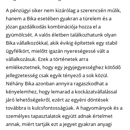
A pénzügyi siker nem kizárólag a szerencsén múlik,
hanem a Bika esetében gyakran a türelem és a
józan gazdálkodás kombinációja hozza el a
gyümölcsét. A valós életben találkozhatunk olyan
Bika vállalkozókkal, akik évikig építettek egy stabil
ügyfélkört, mielőtt igazán nyereségessé vált a
vállalkozásuk. Ezek a történetek arra
emlékeztetnek, hogy egy jegyjegyességhez kötődő
jellegzetesség csak egyik tényező a sok közül.
Néhány Bika azonban annyira ragaszkodhat a
kényelemhez, hogy lemarad a kockázatvállalással
járó lehetőségekről, ezért az egyéni döntések
továbbra is kulcsfontosságúak. A hagyományok és a
személyes tapasztalatok együtt adnak értelmet
annak, miért tartják ezt a jegyet gyakran anyagi