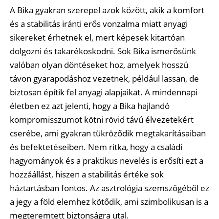
A Bika gyakran szerepel azok között, akik a komfort
és a stabilitás iránti erős vonzalma miatt anyagi
sikereket érhetnek el, mert képesek kitartóan
dolgozni és takarékoskodni. Sok Bika ismerősünk
valóban olyan döntéseket hoz, amelyek hosszú
távon gyarapodáshoz vezetnek, például lassan, de
biztosan építik fel anyagi alapjaikat. A mindennapi
életben ez azt jelenti, hogy a Bika hajlandó
kompromisszumot kötni rövid távú élvezetekért
cserébe, ami gyakran tükröződik megtakarításaiban
és befektetéseiben. Nem ritka, hogy a családi
hagyományok és a praktikus nevelés is erősíti ezt a
hozzáállást, hiszen a stabilitás értéke sok
háztartásban fontos. Az asztrológia szemszögéből ez
a jegy a föld elemhez kötődik, ami szimbolikusan is a
megteremtett biztonságra utal.