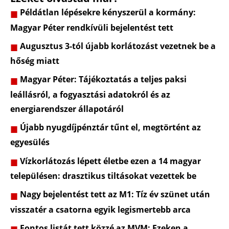
Példátlan lépésekre kényszerül a kormány:
Magyar Péter rendkívüli bejelentést tett
Augusztus 3-tól újabb korlátozást vezetnek be a
hőség miatt
Magyar Péter: Tájékoztatás a teljes paksi
leállásról, a fogyasztási adatokról és az
energiarendszer állapotáról
Újabb nyugdíjpénztár tűnt el, megtörtént az
egyesülés
Vízkorlátozás lépett életbe ezen a 14 magyar
településen: drasztikus tiltásokat vezettek be
Nagy bejelentést tett az M1: Tíz év szünet után
visszatér a csatorna egyik legismertebb arca
Fontos listát tett közzé az MVM: Ezeken a