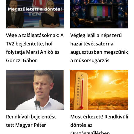
Vége a találgatásoknak: A
Végleg leáll a népszerű
TV2 bejelentette, hol
hazai tévécsatorna:
folytatja Marsi Anikó és
augusztusban megszűnik
Gönczi Gábor
a műsorsugárzás
Rendkívüli bejelentést
Most érkezett! Rendkívüli
tett Magyar Péter
döntés az
Országgyűlésben