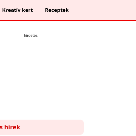
Kreatív kert
Receptek
hirdetés
ss hírek