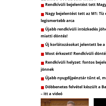
Rendkívüli bejelentést tett Mag
Nagy bejelentést tett az M1: Tíz
legismertebb arca
Újabb rendkívüli intézkedés jöhe
miatti döntés!
Új korlátozásokat jelentett be a
Most érkezett! Rendkívüli dönt
Rendkívüli helyzet: fontos bejel
jönnek
Újabb nyugdíjpénztár tűnt el, m
Döbbenetes felvétel készült a Ba
– itt a videó