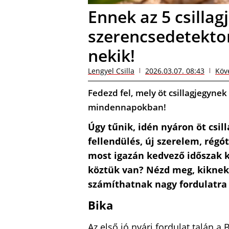
Ennek az 5 csillag
szerencsedetektor
nekik!
Lengyel Csilla
2026.03.07. 08:43
Köv
Fedezd fel, mely öt csillagjegyne
mindennapokban!
Úgy tűnik, idén nyáron öt csil
fellendülés, új szerelem, régót
most igazán kedvező időszak k
köztük van? Nézd meg, kiknek 
számíthatnak nagy fordulatra
Bika
Az első jó nyári fordulat talán a