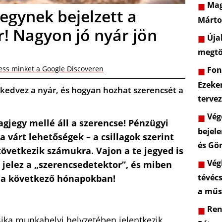
Mag
jegynek bejelzett a
Márto
! Nagyon jó nyár jön
Újab
megtö
ess minket a Google Discoveren
Font
Ezeke
k kedvez a nyár, és hogyan hozhat szerencsét a
terve
Vége
lagjegy mellé áll a szerencse! Pénzügyi
bejele
a várt lehetőségek – a csillagok szerint
és Gö
övetkezik számukra. Vajon a te jegyed is
Végl
jelez a „szerencsedetektor”, és miben
tévéc
 a következő hónapokban!
a műs
Rend
 Bika munkahelyi helyzetében jelentkezik,