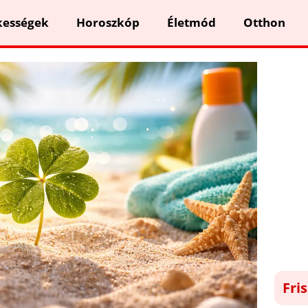
kességek
Horoszkóp
Életmód
Otthon
Fri