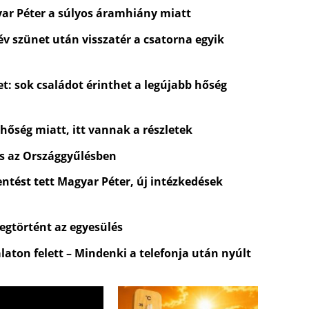
yar Péter a súlyos áramhiány miatt
 év szünet után visszatér a csatorna egyik
t: sok családot érinthet a legújabb hőség
 hőség miatt, itt vannak a részletek
és az Országgyűlésben
entést tett Magyar Péter, új intézkedések
egtörtént az egyesülés
laton felett – Mindenki a telefonja után nyúlt