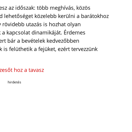
esz az időszak: több meghívás, közös
d lehetőséget közelebb kerülni a barátokhoz
 rövidebb utazás is hozhat olyan
 a kapcsolat dinamikáját. Érdemes
mert bár a bevételek kedvezőbben
is felüthetik a fejüket, ezért tervezzünk
nzesőt hoz a tavasz
hirdetés