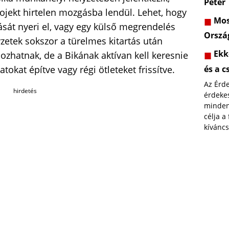
Péter
ojekt hirtelen mozgásba lendül. Lehet, hogy
Most
sát nyeri el, vagy egy külső megrendelés
Orszá
yzetek sokszor a türelmes kitartás után
Ekk
ozhatnak, de a Bikának aktívan kell keresnie
és a c
tokat építve vagy régi ötleteket frissítve.
Az Érd
hirdetés
érdekes
minden
célja a
kíváncs