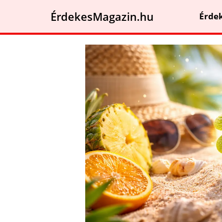
ÉrdekesMagazin.hu
Érde