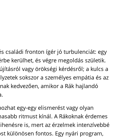
s családi fronton ígér jó turbulenciát: egy
rbe kerülhet, és végre megoldás születik.
lújításról vagy örökségi kérdésről; a kulcs a
helyzetek sokszor a személyes empátia és az
ulnak kedvezően, amikor a Rák hajlandó
a.
hozhat egy-egy elismerést vagy olyan
asabb ritmust kínál. A Rákoknak érdemes
pihenésre is, mert az érzelmek intenzívebbé
st különösen fontos. Egy nyári program,