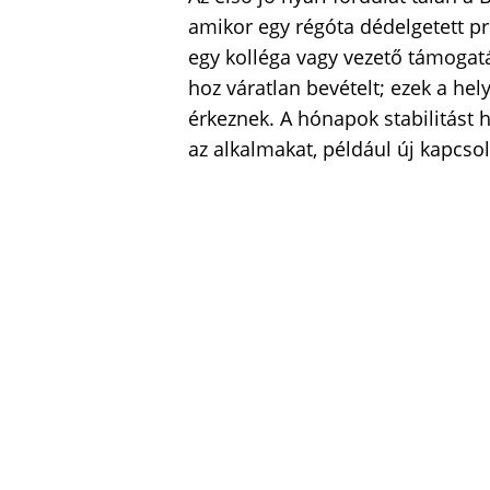
amikor egy régóta dédelgetett pr
egy kolléga vagy vezető támogatá
hoz váratlan bevételt; ezek a hel
érkeznek. A hónapok stabilitást h
az alkalmakat, például új kapcsola