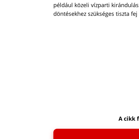
például közeli vízparti kirándulás
döntésekhez szükséges tiszta fej
A cikk 