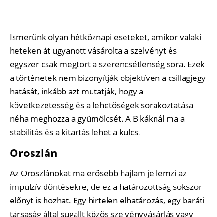
Ismerünk olyan hétköznapi eseteket, amikor valaki
heteken át ugyanott vásárolta a szelvényt és
egyszer csak megtört a szerencsétlenség sora. Ezek
a történetek nem bizonyítják objektíven a csillagjegy
hatását, inkább azt mutatják, hogy a
következetesség és a lehetőségek sorakoztatása
néha meghozza a gyümölcsét. A Bikáknál ma a
stabilitás és a kitartás lehet a kulcs.
Oroszlán
Az Oroszlánokat ma erősebb hajlam jellemzi az
impulzív döntésekre, de ez a határozottság sokszor
előnyt is hozhat. Egy hirtelen elhatározás, egy baráti
társaság által sugallt közös szelvényvásárlás vagy