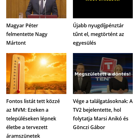
Magyar Péter
Újabb nyugdíjpénztár
felmentette Nagy
tűnt el, megtörtént az
Mártont
egyesülés
Fontos listát tett közzé
Vége a találgatásoknak: A
az MVM: Ezeken a
TV2 bejelentette, hol
településeken lépnek
folytatja Marsi Anikó és
életbe a tervezett
Gönczi Gábor
áramszünetek