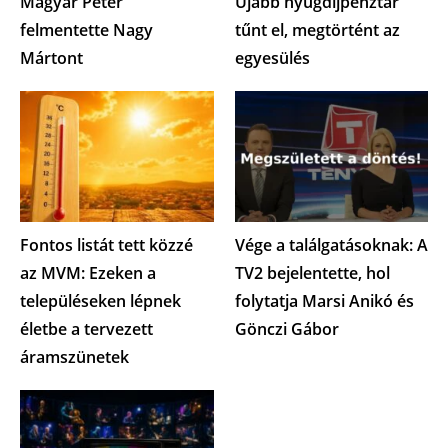
Magyar Péter
Újabb nyugdíjpénztár
felmentette Nagy
tűnt el, megtörtént az
Mártont
egyesülés
Fontos listát tett közzé
Vége a találgatásoknak: A
az MVM: Ezeken a
TV2 bejelentette, hol
településeken lépnek
folytatja Marsi Anikó és
életbe a tervezett
Gönczi Gábor
áramszünetek