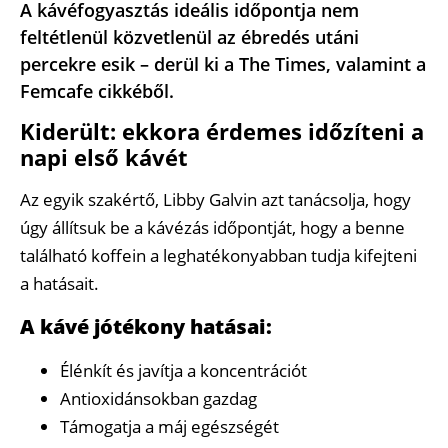
A kávéfogyasztás ideális időpontja nem
feltétlenül közvetlenül az ébredés utáni
percekre esik – derül ki a The Times, valamint a
Femcafe cikkéből.
Kiderült: ekkora érdemes időzíteni a
napi első kávét
Az egyik szakértő, Libby Galvin azt tanácsolja, hogy
úgy állítsuk be a kávézás időpontját, hogy a benne
található koffein a leghatékonyabban tudja kifejteni
a hatásait.
A kávé jótékony hatásai:
Élénkít és javítja a koncentrációt
Antioxidánsokban gazdag
Támogatja a máj egészségét