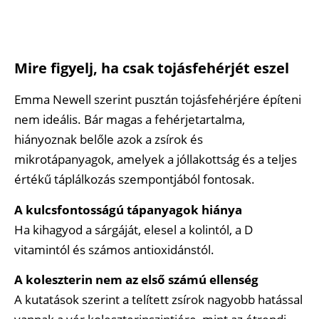
Mire figyelj, ha csak tojásfehérjét eszel
Emma Newell szerint pusztán tojásfehérjére építeni
nem ideális. Bár magas a fehérjetartalma,
hiányoznak belőle azok a zsírok és
mikrotápanyagok, amelyek a jóllakottság és a teljes
értékű táplálkozás szempontjából fontosak.
A kulcsfontosságú tápanyagok hiánya
Ha kihagyod a sárgáját, elesel a kolintól, a D
vitamintól és számos antioxidánstól.
A koleszterin nem az első számú ellenség
A kutatások szerint a telített zsírok nagyobb hatással