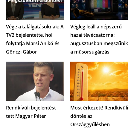
Vége a találgatásoknak: A
Végleg leáll a népszerű
TV2 bejelentette, hol
hazai tévécsatorna:
folytatja Marsi Anikó és
augusztusban megszűnik
Gönczi Gábor
a műsorsugárzás
Rendkívüli bejelentést
Most érkezett! Rendkívüli
tett Magyar Péter
döntés az
Országgyűlésben