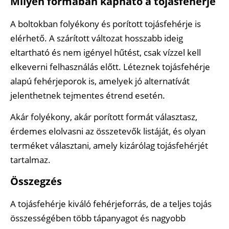
Milyen formában kapható a tojásfehérje
A boltokban folyékony és porított tojásfehérje is
elérhető. A szárított változat hosszabb ideig
eltartható és nem igényel hűtést, csak vízzel kell
elkeverni felhasználás előtt. Léteznek tojásfehérje
alapú fehérjeporok is, amelyek jó alternatívát
jelenthetnek tejmentes étrend esetén.
Akár folyékony, akár porított formát választasz,
érdemes elolvasni az összetevők listáját, és olyan
terméket választani, amely kizárólag tojásfehérjét
tartalmaz.
Összegzés
A tojásfehérje kiváló fehérjeforrás, de a teljes tojás
összességében több tápanyagot és nagyobb