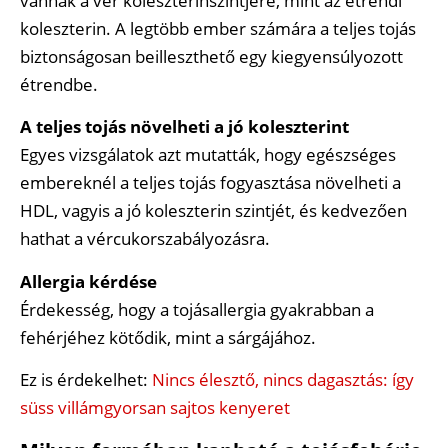
vannak a vér koleszterinszintjére, mint az étrendi
koleszterin. A legtöbb ember számára a teljes tojás
biztonságosan beilleszthető egy kiegyensúlyozott
étrendbe.
A teljes tojás növelheti a jó koleszterint
Egyes vizsgálatok azt mutatták, hogy egészséges
embereknél a teljes tojás fogyasztása növelheti a
HDL, vagyis a jó koleszterin szintjét, és kedvezően
hathat a vércukorszabályozásra.
Allergia kérdése
Érdekesség, hogy a tojásallergia gyakrabban a
fehérjéhez kötődik, mint a sárgájához.
Ez is érdekelhet:
Nincs élesztő, nincs dagasztás: így
süss villámgyorsan sajtos kenyeret