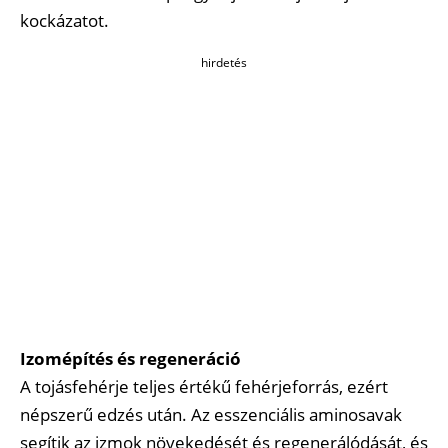
kockázatot.
hirdetés
Izomépítés és regeneráció
A tojásfehérje teljes értékű fehérjeforrás, ezért
népszerű edzés után. Az esszenciális aminosavak
segítik az izmok növekedését és regenerálódását, és