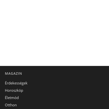
MAGAZIN
Érdekességek
Horoszkóp
Életmód
Otthon