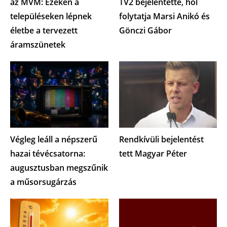
az MVM: Ezeken a
TV2 bejelentette, hol
településeken lépnek
folytatja Marsi Anikó és
életbe a tervezett
Gönczi Gábor
áramszünetek
Végleg leáll a népszerű
Rendkívüli bejelentést
hazai tévécsatorna:
tett Magyar Péter
augusztusban megszűnik
a műsorsugárzás