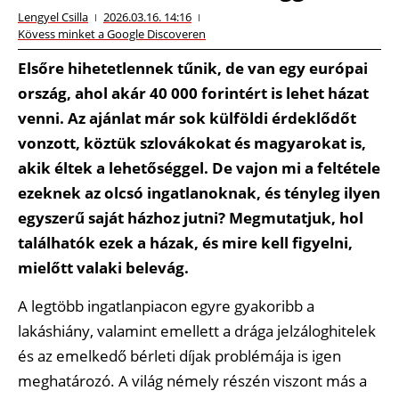
Lengyel Csilla
2026.03.16. 14:16
Kövess minket a Google Discoveren
Elsőre hihetetlennek tűnik, de van egy európai
ország, ahol akár 40 000 forintért is lehet házat
venni. Az ajánlat már sok külföldi érdeklődőt
vonzott, köztük szlovákokat és magyarokat is,
akik éltek a lehetőséggel. De vajon mi a feltétele
ezeknek az olcsó ingatlanoknak, és tényleg ilyen
egyszerű saját házhoz jutni? Megmutatjuk, hol
találhatók ezek a házak, és mire kell figyelni,
mielőtt valaki belevág.
A legtöbb ingatlanpiacon egyre gyakoribb a
lakáshiány, valamint emellett a drága jelzáloghitelek
és az emelkedő bérleti díjak problémája is igen
meghatározó. A világ némely részén viszont más a