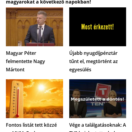
magyarokat a következő napokban!
Magyar Péter
Újabb nyugdíjpénztár
felmentette Nagy
tűnt el, megtörtént az
Mártont
egyesülés
Fontos listát tett közzé
Vége a találgatásoknak: A