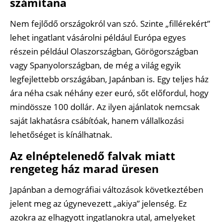
számítana
Nem fejlődő országokról van szó. Szinte „fillérekért”
lehet ingatlant vásárolni például Európa egyes
részein például Olaszországban, Görögországban
vagy Spanyolországban, de még a világ egyik
legfejlettebb országában, Japánban is. Egy teljes ház
ára néha csak néhány ezer euró, sőt előfordul, hogy
mindössze 100 dollár. Az ilyen ajánlatok nemcsak
saját lakhatásra csábítóak, hanem vállalkozási
lehetőséget is kínálhatnak.
Az elnéptelenedő falvak miatt
rengeteg ház marad üresen
Japánban a demográfiai változások következtében
jelent meg az úgynevezett „akiya” jelenség. Ez
azokra az elhagyott ingatlanokra utal, amelyeket