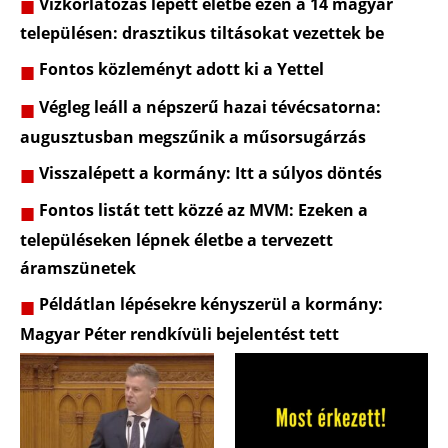
Vízkorlátozás lépett életbe ezen a 14 magyar
településen: drasztikus tiltásokat vezettek be
Fontos közleményt adott ki a Yettel
Végleg leáll a népszerű hazai tévécsatorna:
augusztusban megszűnik a műsorsugárzás
Visszalépett a kormány: Itt a súlyos döntés
Fontos listát tett közzé az MVM: Ezeken a
településeken lépnek életbe a tervezett
áramszünetek
Példátlan lépésekre kényszerül a kormány:
Magyar Péter rendkívüli bejelentést tett