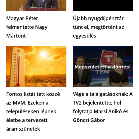
Magyar Péter
Újabb nyugdíjpénztár
felmentette Nagy
tűnt el, megtörtént az
Mártont
egyesülés
Fontos listát tett közzé
Vége a találgatásoknak: A
az MVM: Ezeken a
TV2 bejelentette, hol
településeken lépnek
folytatja Marsi Anikó és
életbe a tervezett
Gönczi Gábor
áramszünetek