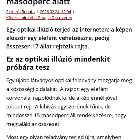
másodperc alatt
Szikszói Renáta
2026.02.24. 12:04
Kövess minket a Google Discoveren
Egy optikai illúzió terjed az interneten: a képen
először egy elefánt vehetőészre, pedig
összesen 17 állat rejtőzik rajta.
Ez az optikai illúzió mindenkit
próbára tesz
Egy újabb látványos optikai feladvány mozgatja meg
a közösségi oldalakat. A rajzon egy elefánt
körvonalai rajzolódnak ki, de a kép ennél jóval
többet rejt. A kihívás egyszerűnek tűnik, de
mindössze 15 másodperc áll rendelkezésre, hogy
megtaláld az összeset.
Most egy olyan feladvány terjed újra, amelyben