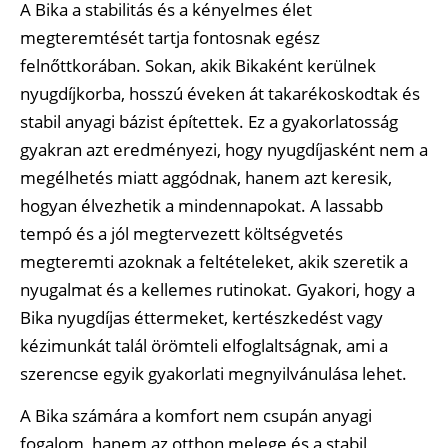
A Bika a stabilitás és a kényelmes élet
megteremtését tartja fontosnak egész
felnőttkorában. Sokan, akik Bikaként kerülnek
nyugdíjkorba, hosszú éveken át takarékoskodtak és
stabil anyagi bázist építettek. Ez a gyakorlatosság
gyakran azt eredményezi, hogy nyugdíjasként nem a
megélhetés miatt aggódnak, hanem azt keresik,
hogyan élvezhetik a mindennapokat. A lassabb
tempó és a jól megtervezett költségvetés
megteremti azoknak a feltételeket, akik szeretik a
nyugalmat és a kellemes rutinokat. Gyakori, hogy a
Bika nyugdíjas éttermeket, kertészkedést vagy
kézimunkát talál örömteli elfoglaltságnak, ami a
szerencse egyik gyakorlati megnyilvánulása lehet.
A Bika számára a komfort nem csupán anyagi
fogalom, hanem az otthon melege és a stabil