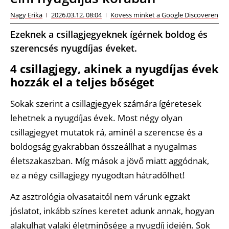
Nagy Erika
2026.03.12. 08:04
Kövess minket a Google Discoveren
Ezeknek a csillagjegyeknek ígérnek boldog és
szerencsés nyugdíjas éveket.
4 csillagjegy, akinek a nyugdíjas évek
hozzák el a teljes bőséget
Sokak szerint a csillagjegyek számára ígéretesek
lehetnek a nyugdíjas évek. Most négy olyan
csillagjegyet mutatok rá, aminél a szerencse és a
boldogság gyakrabban összeállhat a nyugalmas
életszakaszban. Míg mások a jövő miatt aggódnak,
ez a négy csillagjegy nyugodtan hátradőlhet!
Az asztrológia olvasataitól nem várunk egzakt
jóslatot, inkább színes keretet adunk annak, hogyan
alakulhat valaki életminősége a nyugdíj idején. Sok