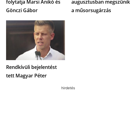
folytatja Marsi Anikó és
augusztusban megszűnik
Gönczi Gábor
a műsorsugárzás
Rendkívüli bejelentést
tett Magyar Péter
hirdetés