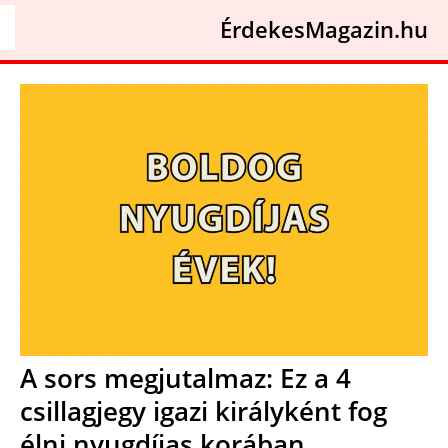
ÉrdekesMagazin.hu
A sors megjutalmaz: Ez a 4
csillagjegy igazi királyként fog
élni nyugdíjas korában