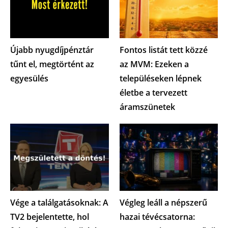
Újabb nyugdíjpénztár
Fontos listát tett közzé
tűnt el, megtörtént az
az MVM: Ezeken a
egyesülés
településeken lépnek
életbe a tervezett
áramszünetek
Vége a találgatásoknak: A
Végleg leáll a népszerű
TV2 bejelentette, hol
hazai tévécsatorna: