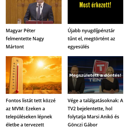
Magyar Péter
Újabb nyugdíjpénztár
felmentette Nagy
tűnt el, megtörtént az
Mártont
egyesülés
Fontos listát tett közzé
Vége a találgatásoknak: A
az MVM: Ezeken a
TV2 bejelentette, hol
településeken lépnek
folytatja Marsi Anikó és
életbe a tervezett
Gönczi Gábor