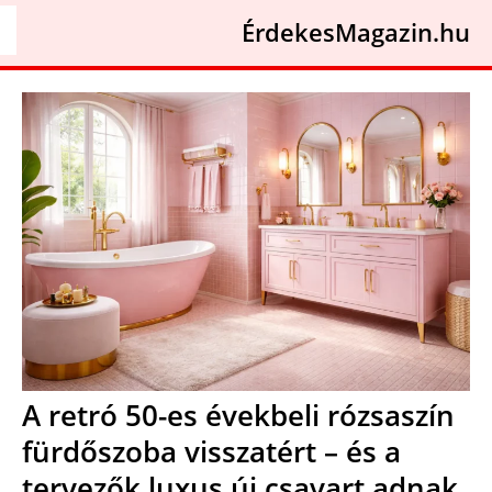
ÉrdekesMagazin.hu
A retró 50-es évekbeli rózsaszín
fürdőszoba visszatért – és a
tervezők luxus új csavart adnak