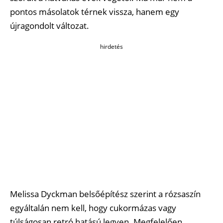
pontos másolatok térnek vissza, hanem egy
újragondolt változat.
hirdetés
Melissa Dyckman belsőépítész szerint a rózsaszín
egyáltalán nem kell, hogy cukormázas vagy
túlságosan retró hatású legyen. Megfelelően