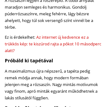
A rózsaszín legyen a főszereplő. A többi árnyalat
maradjon semleges és harmonikus. Gondolj
púderrózsaszínre, meleg fehérre, lágy bézsre
ahelyett, hogy túl sok versengő színt vinnél be a
térbe.
Ez is érdekelhet:
Az internet új kedvence ez a
trükkös kép: te kiszúrod rajta a pókot 10 másodperc
alatt?
Próbáld ki tapétával
A maximalizmus újra népszerű, a tapéta pedig
remek módja annak, hogy modern formában
jelenjen meg a rózsaszín. Nagy mintás motívumok
vagy finom, apró minták egyaránt működhetnek a
lakás stílusától függően.