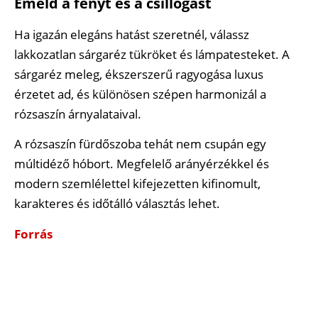
Emeld a fényt és a csillogást
Ha igazán elegáns hatást szeretnél, válassz
lakkozatlan sárgaréz tükröket és lámpatesteket. A
sárgaréz meleg, ékszerszerű ragyogása luxus
érzetet ad, és különösen szépen harmonizál a
rózsaszín árnyalataival.
A rózsaszín fürdőszoba tehát nem csupán egy
múltidéző hóbort. Megfelelő arányérzékkel és
modern szemlélettel kifejezetten kifinomult,
karakteres és időtálló választás lehet.
Forrás