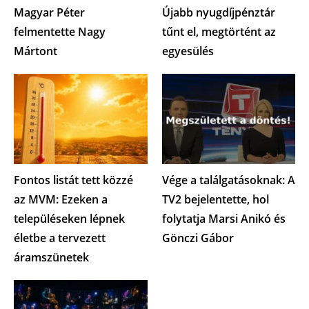
Magyar Péter
Újabb nyugdíjpénztár
felmentette Nagy
tűnt el, megtörtént az
Mártont
egyesülés
Fontos listát tett közzé
Vége a találgatásoknak: A
az MVM: Ezeken a
TV2 bejelentette, hol
településeken lépnek
folytatja Marsi Anikó és
életbe a tervezett
Gönczi Gábor
áramszünetek