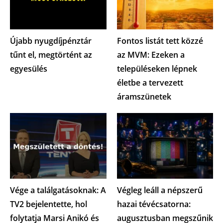
Újabb nyugdíjpénztár
Fontos listát tett közzé
tűnt el, megtörtént az
az MVM: Ezeken a
egyesülés
településeken lépnek
életbe a tervezett
áramszünetek
Vége a találgatásoknak: A
Végleg leáll a népszerű
TV2 bejelentette, hol
hazai tévécsatorna:
folytatja Marsi Anikó és
augusztusban megszűnik