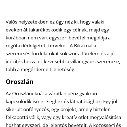
Valós helyzetekben ez úgy néz ki, hogy valaki
éveken át takarékoskodik egy célnak, majd egy
korábban nem várt egyszeri bevétel megoldja a
régóta dédelgetett terveket. A Bikáknál a
szerencsés fordulatokat sokszor a türelem és a jó
időzítés hozza el, kevesebb a villámgyors szerencse,
több a megérdemelt lehetőség.
Oroszlán
Az Oroszlánoknál a váratlan pénz gyakran
kapcsolódik ismertséghez és láthatósághoz. Egy jól
sikerült önfényezés, egy projekt, amely hirtelen
felkapottá válik, vagy egy kreatív ötlet megvalósítása
hozhat egyszeri, de jelentős bevételt. A közösségi és