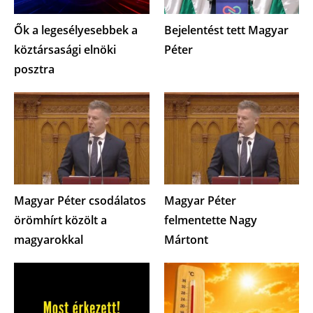
Ők a legesélyesebbek a
Bejelentést tett Magyar
köztársasági elnöki
Péter
posztra
Magyar Péter csodálatos
Magyar Péter
örömhírt közölt a
felmentette Nagy
magyarokkal
Mártont