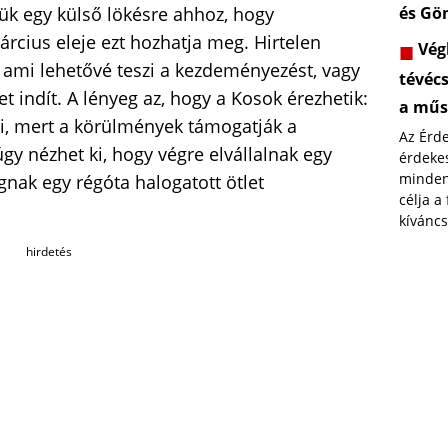
k egy külső lökésre ahhoz, hogy
és Gö
árcius eleje ezt hozhatja meg. Hirtelen
Végl
 ami lehetővé teszi a kezdeményezést, vagy
tévéc
et indít. A lényeg az, hogy a Kosok érezhetik:
a műs
i, mert a körülmények támogatják a
Az Érd
gy nézhet ki, hogy végre elvállalnak egy
érdekes
minden
gnak egy régóta halogatott ötlet
célja a
kíváncs
hirdetés