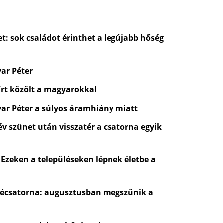
t: sok családot érinthet a legújabb hőség
yar Péter
rt közölt a magyarokkal
yar Péter a súlyos áramhiány miatt
 év szünet után visszatér a csatorna egyik
 Ezeken a településeken lépnek életbe a
évécsatorna: augusztusban megszűnik a