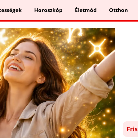
kességek
Horoszkóp
Életmód
Otthon
Fri