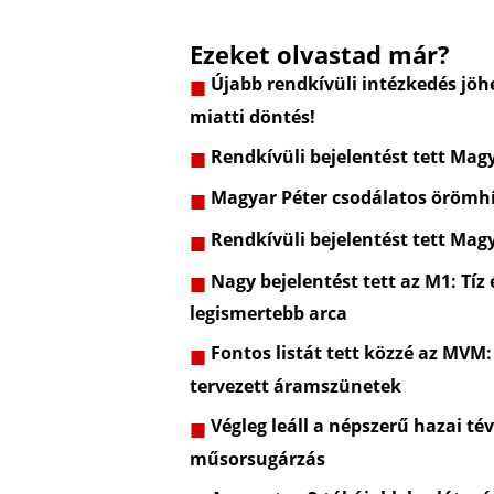
Ezeket olvastad már?
Újabb rendkívüli intézkedés jöhe
miatti döntés!
Rendkívüli bejelentést tett Mag
Magyar Péter csodálatos örömhí
Rendkívüli bejelentést tett Mag
Nagy bejelentést tett az M1: Tíz
legismertebb arca
Fontos listát tett közzé az MVM:
tervezett áramszünetek
Végleg leáll a népszerű hazai t
műsorsugárzás