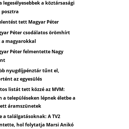
 legesélyesebbek a köztársasági
 posztra
lentést tett Magyar Péter
yar Péter csodálatos örömhírt
t a magyarokkal
yar Péter felmentette Nagy
nt
b nyugdíjpénztár tűnt el,
rtént az egyesülés
os listát tett közzé az MVM:
n a településeken lépnek életbe a
zett áramszünetek
 a találgatásoknak: A TV2
ntette, hol folytatja Marsi Anikó