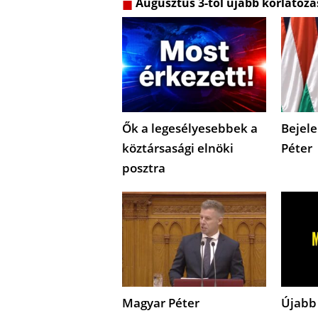
Augusztus 3-tól újabb korlátozá
Ők a legesélyesebbek a
Bejele
köztársasági elnöki
Péter
posztra
Magyar Péter
Újabb