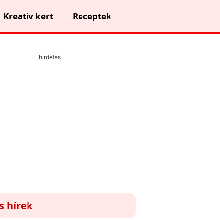
Kreatív kert
Receptek
hirdetés
ss hírek