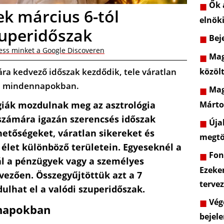
Ők a
nek március 6-tól
elnöki
uperidőszak
Beje
ess minket a Google Discoveren
Mag
mára kedvező időszak kezdődik, tele váratlan
közöl
l a mindennapokban.
Mag
Márto
giák mozdulnak meg az asztrológia
 számára igazán szerencsés időszak
Újab
hetőségeket, váratlan sikereket és
megtö
 élet különböző területein. Egyeseknél a
Font
ál a pénzügyek vagy a személyes
Ezeke
ezően. Összegyűjtöttük azt a 7
terve
dulhat el a valódi szuperidőszak.
Vége
znapokban
bejele