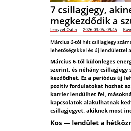
7 csillagjegy, aki
megkezdődik a sz
Lengyel Csilla
2026.03.05. 09:45
Köv
Március 6-tól hét csillagjegy szá
lehetőségekkel és új lendülette
Március 6-tól különleges ener
szerint, és néhány csillagjegy
kezdődhet. Ez a periódus új le
pozitív fordulatokat hozhat az
karrier lendülhet fel, másokn
kapcsolatok alakulhatnak kedv
csillagjegyet, akiknek most in
Kos — lendület a hétkö