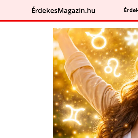
ÉrdekesMagazin.hu
Érde