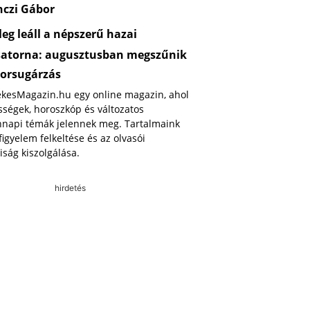
nczi Gábor
eg leáll a népszerű hazai
satorna: augusztusban megszűnik
orsugárzás
ekesMagazin.hu egy online magazin, ahol
ségek, horoszkóp és változatos
napi témák jelennek meg. Tartalmaink
 figyelem felkeltése és az olvasói
iság kiszolgálása.
hirdetés