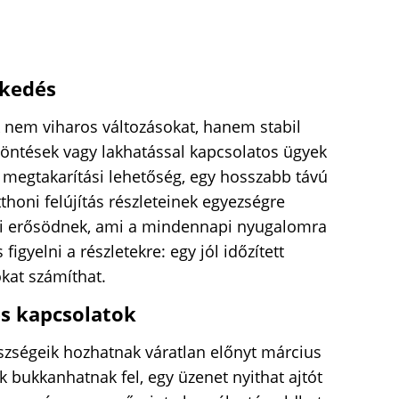
ekedés
 nem viharos változásokat, hanem stabil
döntések vagy lakhatással kapcsolatos ügyek
 megtakarítási lehetőség, egy hosszabb távú
thoni felújítás részleteinek egyezségre
pjai erősödnek, ami a mindennapi nyugalomra
figyelni a részletekre: egy jól időzített
okat számíthat.
s kapcsolatok
zségeik hozhatnak váratlan előnyt március
k bukkanhatnak fel, egy üzenet nyithat ajtót