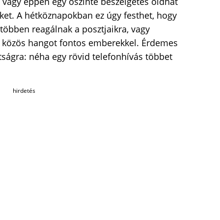
vagy éppen egy őszinte beszélgetés oldhat
ket. A hétköznapokban ez úgy festhet, hogy
 többen reagálnak a posztjaikra, vagy
 közös hangot fontos emberekkel. Érdemes
ttságra: néha egy rövid telefonhívás többet
hirdetés