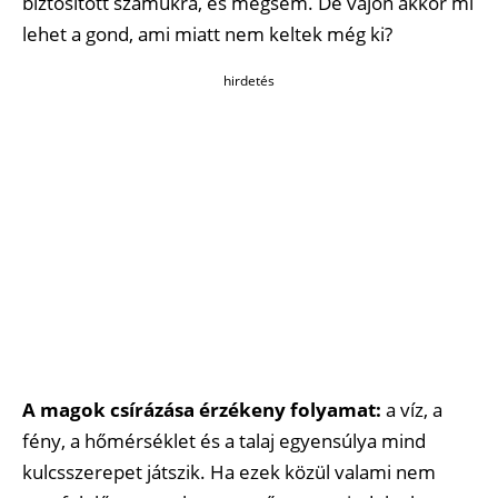
biztosított számukra, és mégsem. De vajon akkor mi
lehet a gond, ami miatt nem keltek még ki?
hirdetés
A magok csírázása érzékeny folyamat:
a víz, a
fény, a hőmérséklet és a talaj egyensúlya mind
kulcsszerepet játszik. Ha ezek közül valami nem