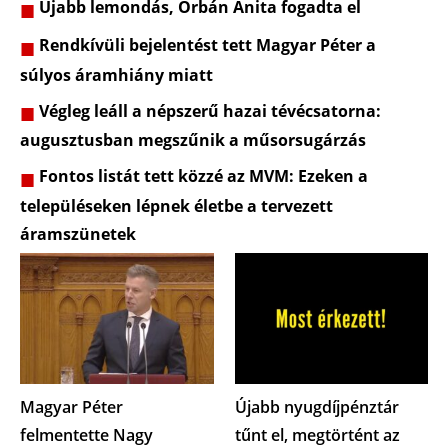
Újabb lemondás, Orbán Anita fogadta el
Rendkívüli bejelentést tett Magyar Péter a
súlyos áramhiány miatt
Végleg leáll a népszerű hazai tévécsatorna:
augusztusban megszűnik a műsorsugárzás
Fontos listát tett közzé az MVM: Ezeken a
településeken lépnek életbe a tervezett
áramszünetek
Magyar Péter
Újabb nyugdíjpénztár
felmentette Nagy
tűnt el, megtörtént az