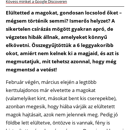
Kövess minket a Google Discoveren
Elültetted a magokat, gondosan locsolod őket –
mégsem történik semmi? Ismerős helyzet? A
sikertelen csírázás mögött gyakran apró, de
végzetes hibák állnak, amelyeket könnyű
elkövetni. Összegyűjtöttük a 6 leggyakoribb
okot, amiért nem kelnek ki a magjaid, és azt is
megmutatjuk, mit tehetsz azonnal, hogy még
megmentsd a vetést!
Február végén, március elején a legtöbb
kerttulajdonos már elvetette a magokat
(valamelyiket kint, másokat bent kis cserepekbe),
azonban megesik, hogy hiába várják az elültetett
magok hajtásait, azok nem jelennek meg. Pedig jó
földbe lett elültetve, öntözve is vannak, fény is