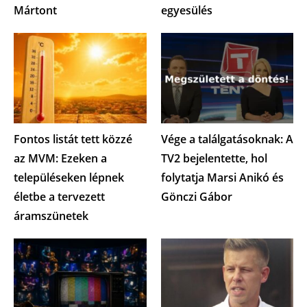
Mártont
egyesülés
Fontos listát tett közzé
Vége a találgatásoknak: A
az MVM: Ezeken a
TV2 bejelentette, hol
településeken lépnek
folytatja Marsi Anikó és
életbe a tervezett
Gönczi Gábor
áramszünetek