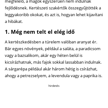
megfelelő, a magok egyszerűen nem indulnak
fejlődésnek. Kertészeti szakértők összegyűjtötték a
leggyakoribb okokat, és azt is, hogyan lehet kijavítani
a hibákat.
1. Még nem telt el elég idő
A kertészkedésben a türelem valóban aranyat ér.
Bár egyes növények, például a saláta, a paradicsom
vagy a bazsalikom, akár egy héten belül is
kicsírázhatnak, más fajok sokkal lassabban indulnak.
A sárgarépa például akár három hétig is csírázhat,
ahogy a petrezselyem, a levendula vagy a paprika is.
hirdetés