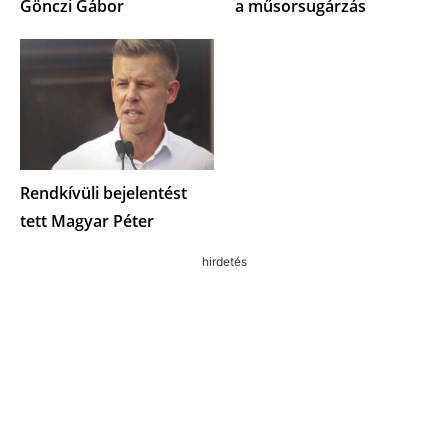
Gönczi Gábor
a műsorsugárzás
Rendkívüli bejelentést
tett Magyar Péter
hirdetés