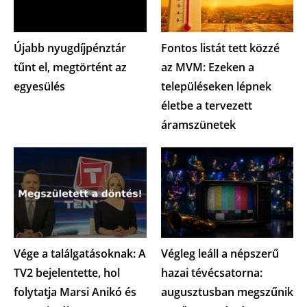
Újabb nyugdíjpénztár
Fontos listát tett közzé
tűnt el, megtörtént az
az MVM: Ezeken a
egyesülés
településeken lépnek
életbe a tervezett
áramszünetek
Vége a találgatásoknak: A
Végleg leáll a népszerű
TV2 bejelentette, hol
hazai tévécsatorna:
folytatja Marsi Anikó és
augusztusban megszűnik