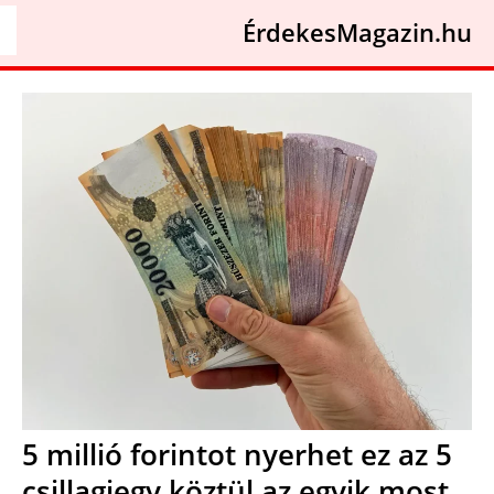
ÉrdekesMagazin.hu
5 millió forintot nyerhet ez az 5
csillagjegy köztül az egyik most