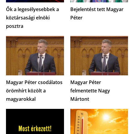
Ők a legesélyesebbek a
Bejelentést tett Magyar
köztársasági elnöki
Péter
posztra
Magyar Péter csodálatos
Magyar Péter
örömhírt közölt a
felmentette Nagy
magyarokkal
Mártont