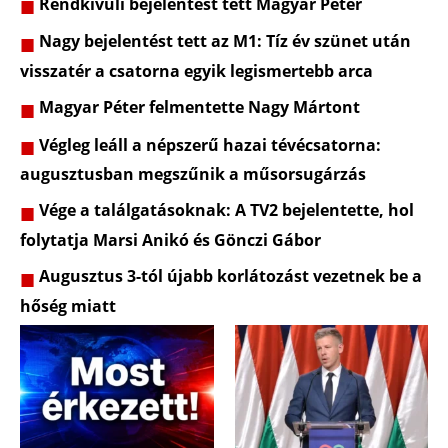
Rendkívüli bejelentést tett Magyar Péter
Nagy bejelentést tett az M1: Tíz év szünet után
visszatér a csatorna egyik legismertebb arca
Magyar Péter felmentette Nagy Mártont
Végleg leáll a népszerű hazai tévécsatorna:
augusztusban megszűnik a műsorsugárzás
Vége a találgatásoknak: A TV2 bejelentette, hol
folytatja Marsi Anikó és Gönczi Gábor
Augusztus 3-tól újabb korlátozást vezetnek be a
hőség miatt