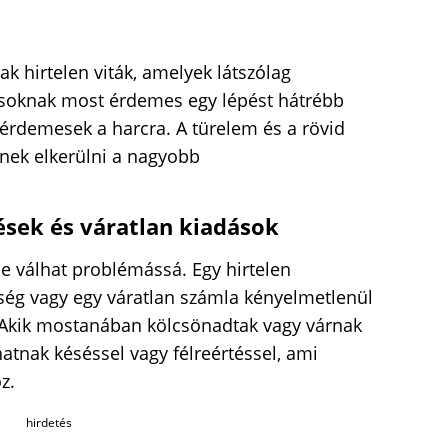
k hirtelen viták, amelyek látszólag
soknak most érdemes egy lépést hátrébb
 érdemesek a harcra. A türelem és a rövid
ek elkerülni a nagyobb
ések és váratlan kiadások
e válhat problémássá. Egy hirtelen
ltség vagy egy váratlan számla kényelmetlenül
. Akik mostanában kölcsönadtak vagy várnak
hatnak késéssel vagy félreértéssel, ami
z.
hirdetés