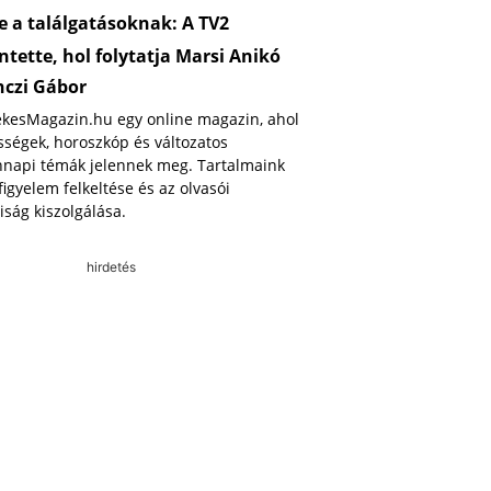
 a találgatásoknak: A TV2
ntette, hol folytatja Marsi Anikó
nczi Gábor
ekesMagazin.hu egy online magazin, ahol
ségek, horoszkóp és változatos
napi témák jelennek meg. Tartalmaink
 figyelem felkeltése és az olvasói
iság kiszolgálása.
hirdetés