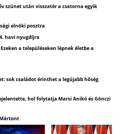
 év szünet után visszatér a csatorna egyik
sági elnöki posztra
4. havi nyugdíjra
 Ezeken a településeken lépnek életbe a
t: sok családot érinthet a legújabb hőség
jelentette, hol folytatja Marsi Anikó és Gönczi
 Mártont