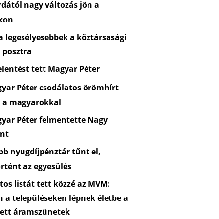
dától nagy változás jön a
kon
 legesélyesebbek a köztársasági
 posztra
lentést tett Magyar Péter
yar Péter csodálatos örömhírt
t a magyarokkal
yar Péter felmentette Nagy
nt
b nyugdíjpénztár tűnt el,
rtént az egyesülés
os listát tett közzé az MVM:
n a településeken lépnek életbe a
zett áramszünetek