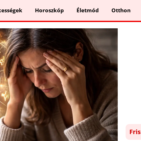
kességek
Horoszkóp
Életmód
Otthon
Fri