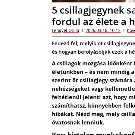
5 csillagjegynek s
fordul az élete a 
Lengyel Csilla
2026.03.16. 10:13
Köv
Fedezd fel, melyik öt csillagjegy
és hogyan befolyásolják ezek a h
A csillagok mozgása időnként 
életünkben – és nem mindig a
szerint öt csillagjegy számára
nehézségeket vagy kellemetle
feltétlenül jelenti azt, hogy 
számíthatsz, könnyebben felk
hibákat. Nézd meg, mely csil
óvatosnak lenniük.
Kos: hirtelen munkakonf