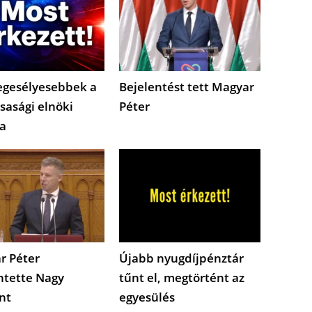
egesélyesebbek a
Bejelentést tett Magyar
sasági elnöki
Péter
a
r Péter
Újabb nyugdíjpénztár
ntette Nagy
tűnt el, megtörtént az
nt
egyesülés