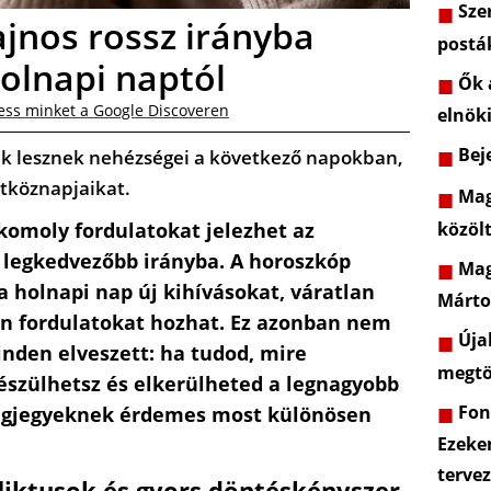
Szer
ajnos rossz irányba
postá
holnapi naptól
Ők a
ess minket a Google Discoveren
elnöki
Beje
nek lesznek nehézségei a következő napokban,
étköznapjaikat.
Mag
közöl
komoly fordulatokat jelezhet az
 legkedvezőbb irányba. A horoszkóp
Mag
 a holnapi nap új kihívásokat, váratlan
Márto
n fordulatokat hozhat. Ez azonban nem
Újab
minden elveszett: ha tudod, mire
megtö
észülhetsz és elkerülheted a legnagyobb
Font
lagjegyeknek érdemes most különösen
Ezeke
terve
liktusok és gyors döntéskényszer