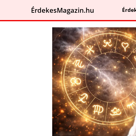
ÉrdekesMagazin.hu
Érde