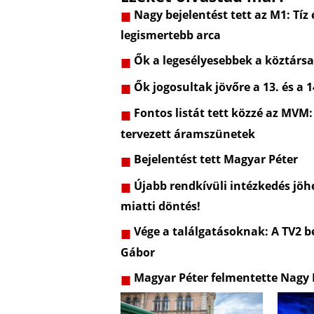
Nagy bejelentést tett az M1: Tíz
legismertebb arca
Ők a legesélyesebbek a köztársa
Ők jogosultak jövőre a 13. és a 1
Fontos listát tett közzé az MVM:
tervezett áramszünetek
Bejelentést tett Magyar Péter
Újabb rendkívüli intézkedés jöhe
miatti döntés!
Vége a találgatásoknak: A TV2 be
Gábor
Magyar Péter felmentette Nagy