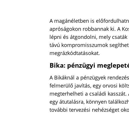
A magánéletben is előfordulhatna
apróságokon robbannak ki. A Ko
lépni és átgondolni, mely csaták
távú kompromisszumok segíthetn
megrázkódtatásokat.
Bika: pénzügyi meglepet
A Bikáknál a pénzügyek rendezés
felmerülő javítás, egy orvosi kö
megterhelheti a családi kasszát
egy átutalásra, könnyen találkoz
további tervezési nehézséget oko