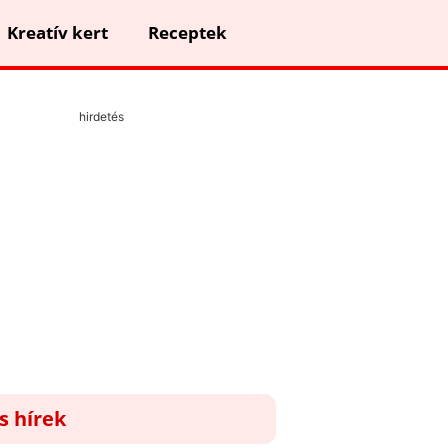
Kreatív kert
Receptek
hirdetés
ss hírek