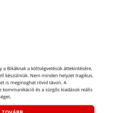
gy a Bikáknak a költségvetésük áttekintésére,
 kell készülniük. Nem minden helyzet tragikus,
zet is meginoghat rövid távon. A
te kommunikáció és a sürgős kiadások reális
séget.
TOVÁBB