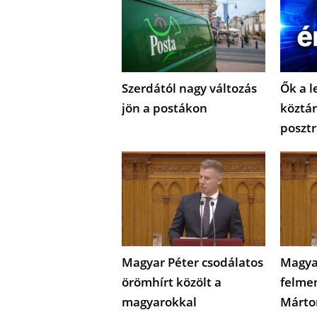
Szerdától nagy változás
Ők a l
jön a postákon
köztár
posztr
Magyar Péter csodálatos
Magya
örömhírt közölt a
felme
magyarokkal
Márto