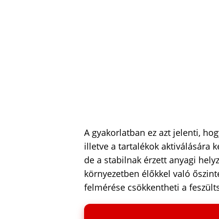
A gyakorlatban ez azt jelenti, ho
illetve a tartalékok aktiválására
de a stabilnak érzett anyagi hely
környezetben élőkkel való őszin
felmérése csökkentheti a feszült