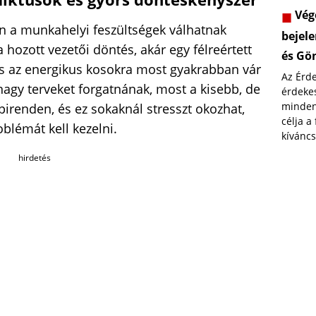
Vége
n a munkahelyi feszültségek válhatnak
bejele
hozott vezetői döntés, akár egy félreértett
és Gö
 és az energikus kosokra most gyakrabban vár
Az Érd
 nagy terveket forgatnának, most a kisebb, de
érdekes
minden
pirenden, és ez sokaknál stresszt okozhat,
célja a
blémát kell kezelni.
kíváncs
hirdetés