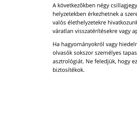
A következőkben négy csillagjegye
helyzetekben érkezhetnek a szer
valós élethelyzetekre hivatkozun
váratlan visszatérítésekre vagy a
Ha hagyományokról vagy hiedelmek
olvasók sokszor személyes tapasz
asztrológiát. Ne feledjük, hogy 
biztosítékok.