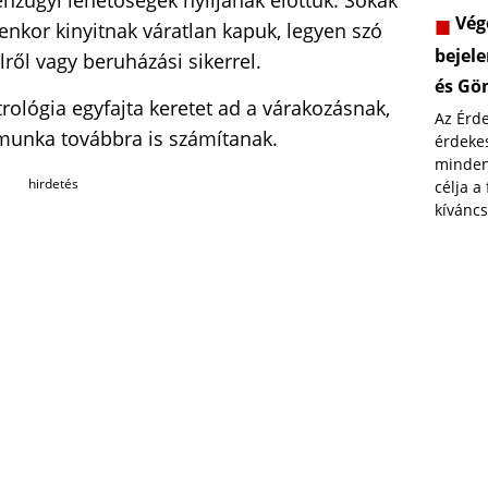
énzügyi lehetőségek nyíljanak előttük. Sokak
Vége
yenkor kinyitnak váratlan kapuk, legyen szó
bejele
lről vagy beruházási sikerrel.
és Gö
rológia egyfajta keretet ad a várakozásnak,
Az Érd
munka továbbra is számítanak.
érdekes
minden
hirdetés
célja a
kíváncs