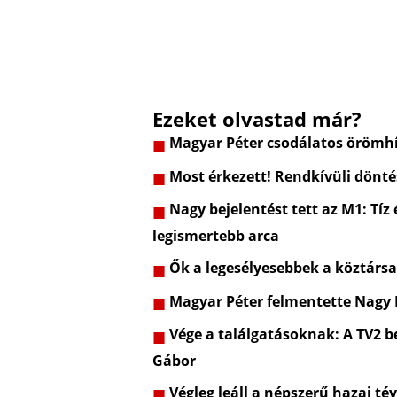
Ezeket olvastad már?
Magyar Péter csodálatos örömhí
Most érkezett! Rendkívüli dönt
Nagy bejelentést tett az M1: Tíz
legismertebb arca
Ők a legesélyesebbek a köztársa
Magyar Péter felmentette Nagy
Vége a találgatásoknak: A TV2 be
Gábor
Végleg leáll a népszerű hazai t