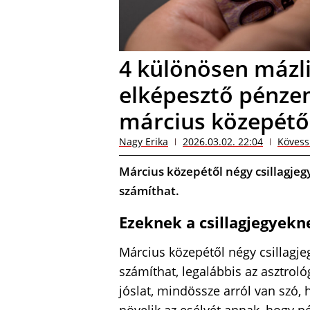
4 különösen mázlis
elképesztő pénzen
március közepétő
Nagy Erika
2026.03.02. 22:04
Kövess
Március közepétől négy csillagje
számíthat.
Ezeknek a csillagjegyekn
Március közepétől négy csillagjeg
számíthat, legalábbis az asztroló
jóslat, mindössze arról van szó,