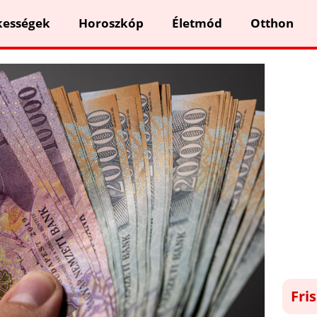
kességek
Horoszkóp
Életmód
Otthon
Fri