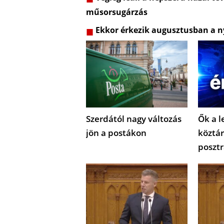
műsorsugárzás
Ekkor érkezik augusztusban a ny
Szerdától nagy változás
Ők a l
jön a postákon
köztár
posztr