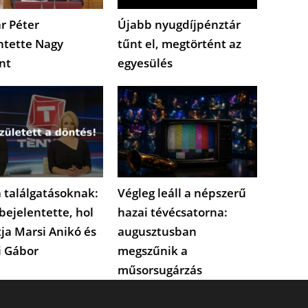
r Péter
Újabb nyugdíjpénztár
ntette Nagy
tűnt el, megtörtént az
nt
egyesülés
 találgatásoknak:
Végleg leáll a népszerű
bejelentette, hol
hazai tévécsatorna:
tja Marsi Anikó és
augusztusban
i Gábor
megszűnik a
műsorsugárzás