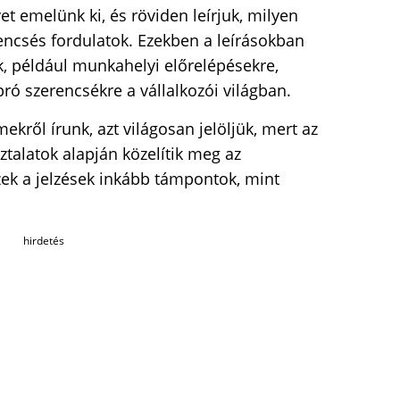
t emelünk ki, és röviden leírjuk, milyen
encsés fordulatok. Ezekben a leírásokban
k, például munkahelyi előrelépésekre,
pró szerencsékre a vállalkozói világban.
ről írunk, azt világosan jelöljük, mert az
talatok alapján közelítik meg az
ezek a jelzések inkább támpontok, mint
hirdetés