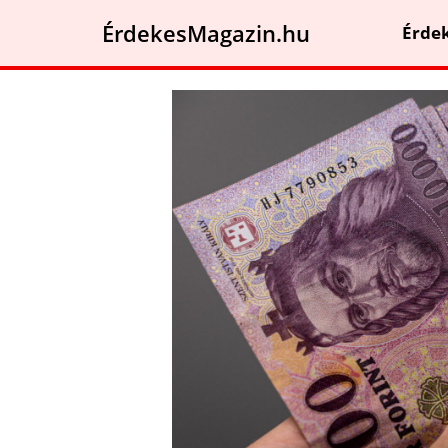
ÉrdekesMagazin.hu
Érde