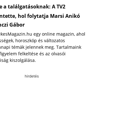
 a találgatásoknak: A TV2
ntette, hol folytatja Marsi Anikó
nczi Gábor
ekesMagazin.hu egy online magazin, ahol
ségek, horoszkóp és változatos
napi témák jelennek meg. Tartalmaink
 figyelem felkeltése és az olvasói
iság kiszolgálása.
hirdetés