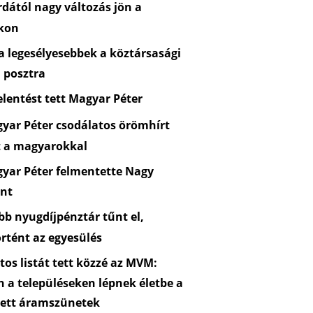
dától nagy változás jön a
kon
 legesélyesebbek a köztársasági
 posztra
lentést tett Magyar Péter
yar Péter csodálatos örömhírt
t a magyarokkal
yar Péter felmentette Nagy
nt
b nyugdíjpénztár tűnt el,
rtént az egyesülés
os listát tett közzé az MVM:
n a településeken lépnek életbe a
zett áramszünetek