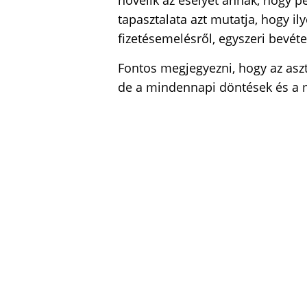
növelik az esélyét annak, hogy p
tapasztalata azt mutatja, hogy il
fizetésemelésről, egyszeri bevéte
Fontos megjegyezni, hogy az aszt
de a mindennapi döntések és a 