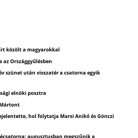
rt közölt a magyarokkal
és az Országgyűlésben
 év szünet után visszatér a csatorna egyik
sági elnöki posztra
 Mártont
jelentette, hol folytatja Marsi Anikó és Gönczi
évécsatorna: augusztusban megszűnik a