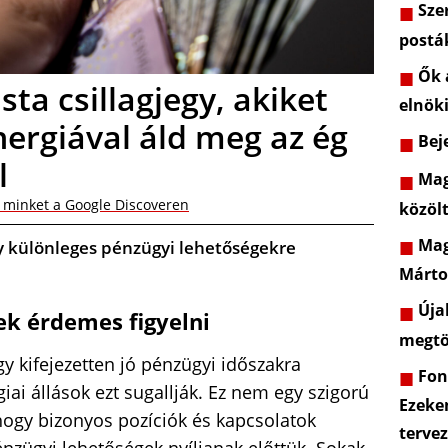
Szer
postá
Ők a
ta csillagjegy, akiket
elnöki
ergiával áld meg az ég
Beje
l
Mag
 minket a Google Discoveren
közöl
Mag
gy különleges pénzügyi lehetőségekre
Márto
Újab
ek érdemes figyelni
megtö
y kifejezetten jó pénzügyi időszakra
Font
giai állások ezt sugallják. Ez nem egy szigorú
Ezeke
 hogy bizonyos pozíciók és kapcsolatok
terve