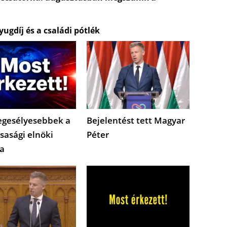
ugdíj és a családi pótlék
egesélyesebbek a
Bejelentést tett Magyar
sasági elnöki
Péter
a