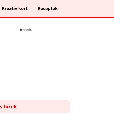
Kreatív kert
Receptek
hirdetés
ss hírek