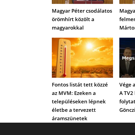
Magyar Péter csodálatos
Magya
örömhírt közölt a
felme
magyarokkal
Márto
Fontos listát tett közzé
Vége a
az MVM: Ezeken a
A TV2 
településeken lépnek
folyta
életbe a tervezett
Göncz
áramszünetek