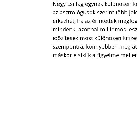
Négy csillagjegynek különösen k
az asztrológusok szerint több jele
érkezhet, ha az érintettek megfo
mindenki azonnal milliomos lesz
időzítések most különösen kifizet
szempontra, könnyebben megláth
máskor elsiklik a figyelme mellet