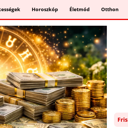
kességek
Horoszkóp
Életmód
Otthon
Fri