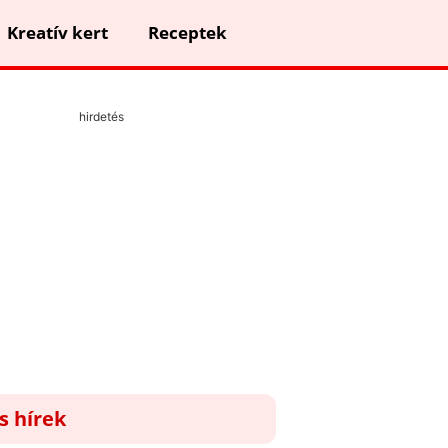
Kreatív kert
Receptek
hirdetés
ss hírek