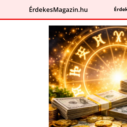
ÉrdekesMagazin.hu
Érde