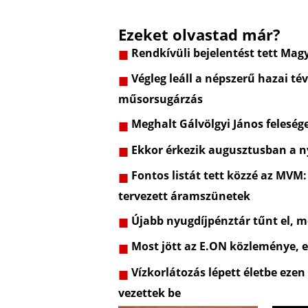
Ezeket olvastad már?
Rendkívüli bejelentést tett Mag
Végleg leáll a népszerű hazai t
műsorsugárzás
Meghalt Gálvölgyi János feleség
Ekkor érkezik augusztusban a ny
Fontos listát tett közzé az MVM:
tervezett áramszünetek
Újabb nyugdíjpénztár tűnt el, m
Most jött az E.ON közleménye, e
Vízkorlátozás lépett életbe ezen
vezettek be