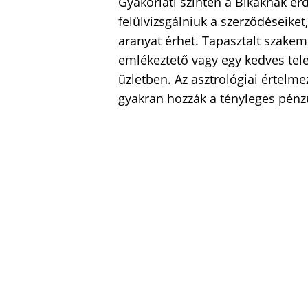
Gyakorlati szinten a Bikáknak ér
felülvizsgálniuk a szerződéseiket
aranyat érhet. Tapasztalt szakem
emlékeztető vagy egy kedves tel
üzletben. Az asztrológiai értelme
gyakran hozzák a tényleges pénzü