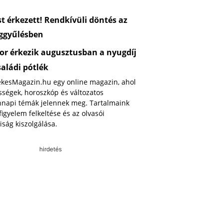
 érkezett! Rendkívüli döntés az
ggyűlésben
or érkezik augusztusban a nyugdíj
saládi pótlék
ekesMagazin.hu egy online magazin, ahol
ségek, horoszkóp és változatos
napi témák jelennek meg. Tartalmaink
 figyelem felkeltése és az olvasói
iság kiszolgálása.
hirdetés