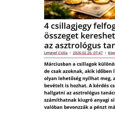
4 csillagjegy felf
összeget kereshet
az asztrológus ta
Lengyel Csilla
2026.02.26. 07:47
Köv
Márciusban a csillagok különö
de csak azoknak, akik időben 
olyan lehetőség nyílhat meg, 
bevételt is hozhat. A kérdés cs
hallgatni az asztrológus taná
számíthatnak kiugró anyagi si
valóban bevonzzák a pénzt má