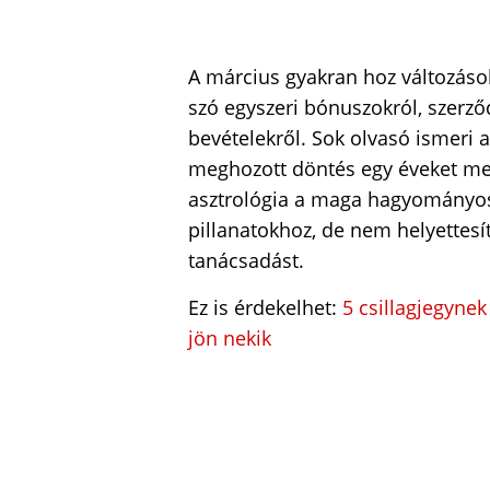
A március gyakran hoz változás
szó egyszeri bónuszokról, szerző
bevételekről. Sok olvasó ismeri a
meghozott döntés egy éveket megh
asztrológia a maga hagyományos 
pillanatokhoz, de nem helyettesít
tanácsadást.
Ez is érdekelhet:
5 csillagjegynek
jön nekik