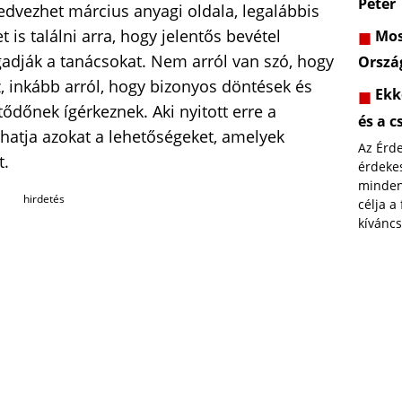
Péter
edvezhet március anyagi oldala, legalábbis
t is találni arra, hogy jelentős bevétel
Most
gadják a tanácsokat. Nem arról van szó, hogy
Orszá
, inkább arról, hogy bizonyos döntések és
Ekk
ődőnek ígérkeznek. Aki nyitott erre a
és a c
atja azokat a lehetőségeket, amelyek
Az Érd
t.
érdekes
minden
hirdetés
célja a
kíváncs