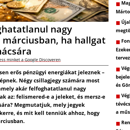
Mag
Márto
Újab
oghatatlanul nagy
megtö
 márciusban, ha hallgat
Font
nácsára
Ezeke
terve
ess minket a Google Discoveren
Vége
sen erős pénzügyi energiákat jeleznek –
bejele
lépnek. Négy csillagjegy számára most
és Gö
amely akár felfoghatatlanul nagy
Végl
ak az: felismered-e a jeleket, és mersz-e
tévéc
csára? Megmutatjuk, mely jegyek
a műs
kerre, és mit kell tenniük ahhoz, hogy
rciusban.
Rend