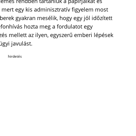
demes rendben tartaniuk a papírjaikat és
, mert egy kis adminisztratív figyelem most
berek gyakran mesélik, hogy egy jól időzített
efonhívás hozta meg a fordulatot egy
zés mellett az ilyen, egyszerű emberi lépések
gyi javulást.
hirdetés