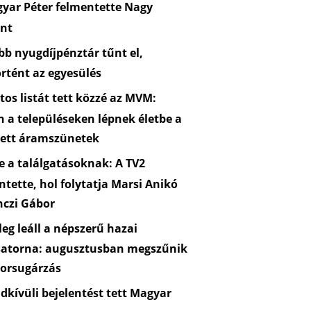
yar Péter felmentette Nagy
nt
b nyugdíjpénztár tűnt el,
rtént az egyesülés
os listát tett közzé az MVM:
n a településeken lépnek életbe a
zett áramszünetek
 a találgatásoknak: A TV2
ntette, hol folytatja Marsi Anikó
nczi Gábor
eg leáll a népszerű hazai
satorna: augusztusban megszűnik
orsugárzás
kívüli bejelentést tett Magyar