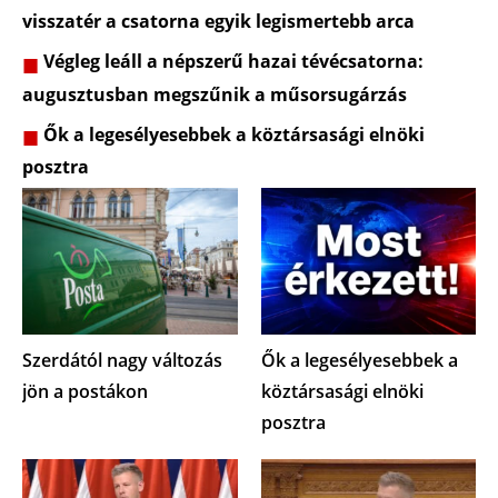
visszatér a csatorna egyik legismertebb arca
Végleg leáll a népszerű hazai tévécsatorna:
augusztusban megszűnik a műsorsugárzás
Ők a legesélyesebbek a köztársasági elnöki
posztra
Szerdától nagy változás
Ők a legesélyesebbek a
jön a postákon
köztársasági elnöki
posztra