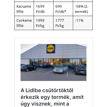
Kacsame
1699
699
-58% (2.
llfilé
Ft/db
Ft/db*
termék)
Csirkeme
1999
1777
-11%
llfilé
Ft/kg
Ft/kg